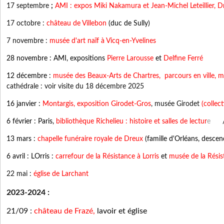
17 septembre
;
AMI : expos Miki Nakamura et Jean-Michel Leteillier, 
17 octobre :
château de Villebon
(duc de Sully)
7 novembre :
musée d'art naïf à Vicq-en-Yvelines
28 novembre : AMI, expositions
Pierre Larousse
et
Delfine Ferré
12 décembre :
musée des Beaux-Arts de Chartres
,
parcours en ville,
m
cathédrale : voir visite du 18 décembre 2025
16 janvier :
Montargis, exposition Girodet-Gros
, musée Girodet
(collec
6 février : Paris,
bibliothèque Richelieu : histoire et salles de lectur
e
//
13 mars :
chapelle funéraire royale de Dreux
(famille d'Orléans, descen
6 avril :
LOrris :
carrefour de la Résistance à Lorris
et
musée de la Résis
22 mai :
église de Larchant
2023-2024 :
21/09 :
château de Frazé
,
lavoir et église