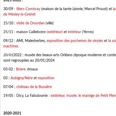
2021-2022 :
30/09 :
Illiers-Combray
(maison de la tante Léonie, Marcel Proust) et
la
de Mesley-le-Grenet
15/10 :
visite de Dourdan
(ville)
25/11 : maison Caillebotte
(extérieur)
et
intérieur
(Yerres)
09/12 : AMI, Malesherbes,
exposition des pochettes de vinyles
et
la sui
machines
20/01
2022 :
musée des beaux-arts Orléans (époque moderne et conte
sont regroupées au 20/01/2024
03-02 :
Briare,
émaux
03 :
Aubigny/Nère
et
exposition
07/04 :
château de la Bussière
19/05 :
Dicy,
La Fabuloserie
:
extérieur
,
musée
,
le manège de Petit Pier
2020-2021