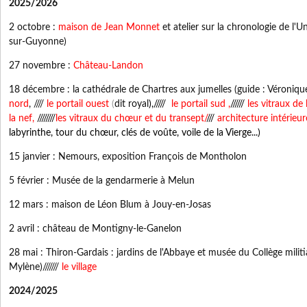
2025/2026
2 octobre :
maison de Jean Monnet
et atelier sur la chronologie de l
sur-Guyonne)
27 novembre :
Château-Landon
18 décembre : la cathédrale de Chartres aux jumelles (guide : Véronique
nord
, ////
l
e portail ouest
(
dit royal
),/////
le portail sud
,
//////
les vitraux de
la nef,
////////
les vitraux du chœur et du transept
/
///
architecture intérieur
labyrinthe, tour du chœur, clés de voûte, voile de la Vierge...)
15 janvier : Nemours, exposition François de Montholon
5 février : Musée de la gendarmerie à Melun
12 mars : maison de Léon Blum à Jouy-en-Josas
2 avril : château de Montigny-le-Ganelon
28 mai : Thiron-Gardais : jardins de l'Abbaye et musée du Collège militia
Mylène)///////
le village
2024/2025