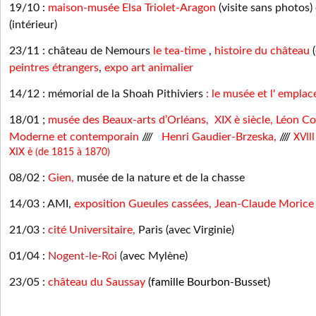
19/10 :
maison-musée Elsa Triolet-Aragon
(visite sans photos) 
(intérieur)
23/11 : château de Nemours
le tea-time
,
histoire du château
(
peintres étrangers
,
expo art animalier
14/12 : mémorial de la Shoah Pithiviers
:
le musée et l' empl
18/01 ;
musée des Beaux-arts d’Orléans, XIX è siècle
,
Léon Co
Moderne et contemporain
////
Henri Gaudier-Brzeska
,
////
XVIII
XIX è (de 1815 à 1870)
08/02 :
Gien
,
musée de la nature et de la chasse
14/03 : AMI,
exposition Gueules cassées, Jean-Claude Morice
21/03 :
cité Universitaire
,
Paris (avec Virginie)
01/04 :
Nogent-le-Roi
(avec Mylène)
23/05 :
château du Saussay
(famille Bourbon-Busset)