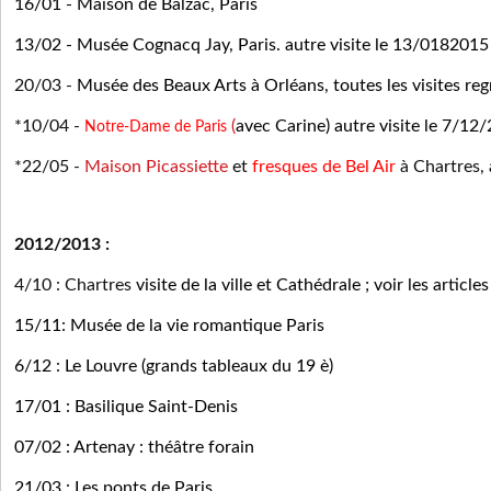
16/01
-
Maison de Balzac, Paris
13/02
-
Musée Cognacq Jay, Paris. autre visite le 13/0182015
20/03
-
Musée des Beaux Arts à Orléans, toutes les visites r
*10/04
-
(
avec Carine) autre visite le 7/12
Notre-Dame de Paris
*22/05
-
Maison Picassiette
et
fresques de Bel Air
à Chartres
,
2012/2013 :
4/10 : Chartres
visite de la ville et Cathédrale ; voir les arti
15/11: Musée de la vie romantique Paris
6/12 : Le Louvre (grands tableaux du 19 è)
17/01 : Basilique Saint-Denis
07/02 : Artenay : théâtre forain
21/03 : Les ponts de Paris