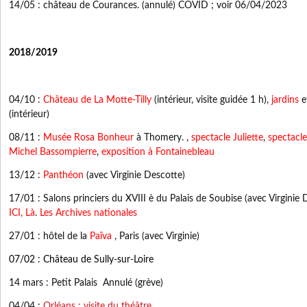
14/05 : château de Courances. (annulé) COVID ; voir 06/04/2023
2018/2019
04/10 :
Château de La Motte-Tilly
(intérieur, visite guidée 1 h),
jardins
e
(intérieur)
08/11 :
Musée Rosa Bonheur
à Thomery. ,
spectacle Juliette
,
spectacle
Michel Bassompierre
,
exposition à Fontainebleau
13/12 :
Panthéon
(avec Virginie Descotte)
17/01 : Salons princiers du XVIII è du Palais de Soubise (avec Virginie D
ICI
,
Là
.
Les Archives nationales
27/01 : hôtel de la
Païva
, Paris (avec Virginie)
07/02 : Château de Sully-sur-Loire
14 mars : Petit Palais Annulé (grève)
04/04 :
Orléans : visite du théâtre