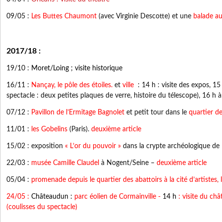
09/05 :
Les Buttes Chaumont
(avec Virginie Descotte) et une
balade a
2017/18 :
19/10 :
Moret/Loing ; visite historique
16/11 :
Nançay, le pôle des étoiles.
et
ville
: 14 h : visite des expos, 15 
spectacle : deux petites plaques de verre, histoire du télescope), 16 h à
07/12 :
Pavillon de l’Ermitage Bagnolet
et petit tour dans le
quartier 
11/01 :
les Gobelins
(Paris).
deuxième article
15/02 : exposition
« L’or du pouvoir »
dans la crypte archéologique de
22/03 :
musée Camille Claudel
à Nogent/Seine –
deuxième article
05/04 :
promenade depuis le quartier des abattoirs à la cité d’artistes
,
24/05 :
Châteaudun :
parc éolien de Cormainville
-
14 h
:
visite du ch
(coulisses du spectacle)