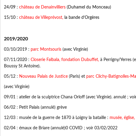
24/09 :
château de Denainvilliers
(Duhamel du Monceau)
15/10 :
château de Villeprévost,
la bande d’Orgères
2019/2020
03/10/2019 :
parc Montsouris
(avec Virginie)
07/11/2020 :
Closerie Falbala, fondation Dubuffet,
à Perrigny/Yerres 
Boussy St Antoine).
05/12 :
Nouveau Palais de Justice
(Paris) et
parc Clichy-Batignolles-Ma
(avec Virginie)
09/01 : atelier de la sculptrice Chana Orloff (avec Virginie). annulé ; v
06/02 : Petit Palais (annulé) grève
12/03 : musée de la guerre de 1870 à Loigny la bataille :
musée, église,
02/04 : émaux de Briare (annulé)0 COVID ; voir 03/02/2022