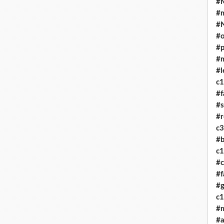
#M
#
#
#o
#p
#
#l
c
#f
#
#r
c
#b
c
#c
#f
#g
c
#
#a