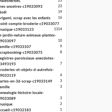
23
alesherbes.
23
mes-ancetres-c19033093
19
Noël
16
rigami, scrap avec les enfants
oint-compte-broderie-c19033077
13
14
musique-c19033123
e-jardin-nature-animaux-plantes-
10
19033097
9
amille-c19033107
8
scrapbooking-c19033075
egistres-paroissiaux-anecdotes-
7
33493193
roderies-et-objets-d-autrefois-
4
19033119
3
artes-en-3d-scrap-c19033149
3
amille
enealogie-histoire-locale-
3
19033089
2
musique
1
ccueil-c19032183