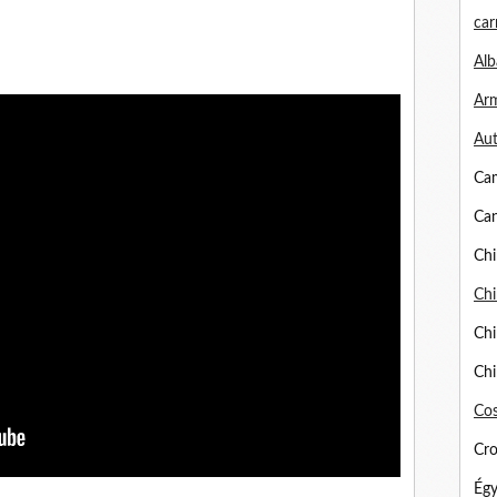
car
Alb
Arm
Aut
Ca
Can
Chi
Chi
Chi
Chi
Cos
Cro
Égy