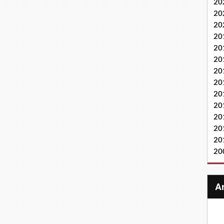
20
20
20
20
20
20
20
20
20
20
20
20
20
20