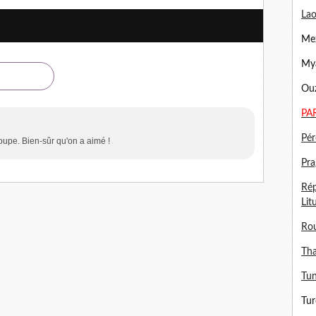
Lao
Mex
Mya
Ouz
PA
Pér
oupe. Bien-sûr qu'on a aimé !
Pra
Rép
Lit
Ro
Tha
Tun
Tur