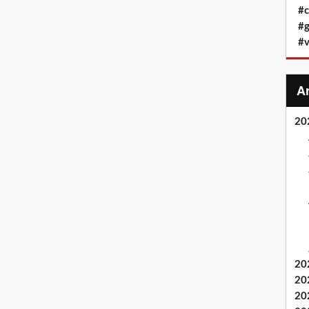
#c
#g
#v
20
20
20
20