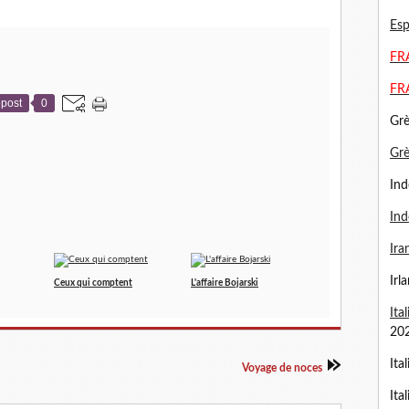
Esp
FRA
FR
post
0
Grè
Gr
Ind
Ind
Ira
Irl
Ceux qui comptent
L'affaire Bojarski
Ita
20
Ita
Voyage de noces
Ita