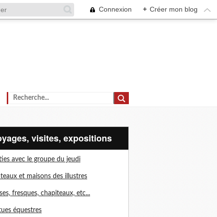
Connexion
+
Créer mon blog
voyages, visites, expositions
ties avec le groupe du jeudi
teaux et maisons des illustres
ises, fresques, chapiteaux, etc...
tues équestres