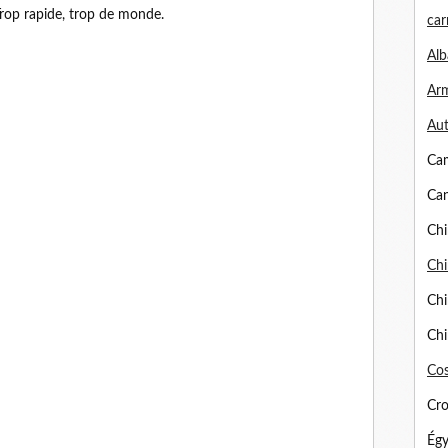
 Trop rapide, trop de monde.
car
Alb
Arm
Aut
Ca
Can
Chi
Chi
Chi
Chi
Cos
Cro
Égy