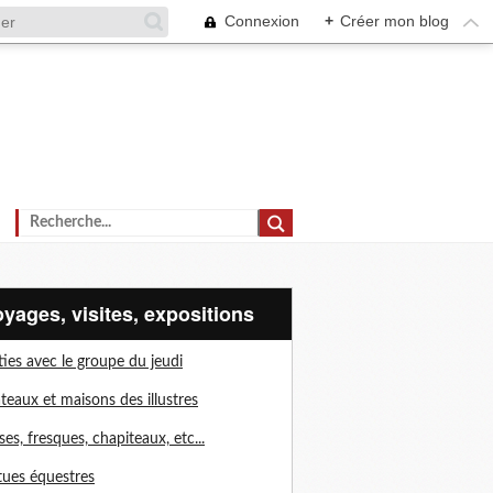
Connexion
+
Créer mon blog
voyages, visites, expositions
ties avec le groupe du jeudi
teaux et maisons des illustres
ises, fresques, chapiteaux, etc...
tues équestres