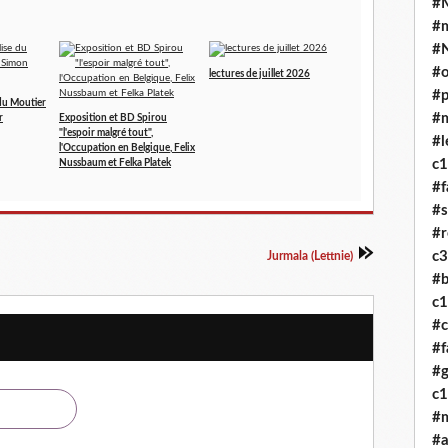
#M
#
#
#o
lectures de juillet 2026
#p
e du Moutier
#
r
Exposition et BD Spirou
"l'espoir malgré tout",
#l
l'Occupation en Belgique, Felix
c
Nussbaum et Felka Platek
#f
#
#r
c
Jurmala (Lettnie)
#b
c
#c
#f
#g
c
#
#a