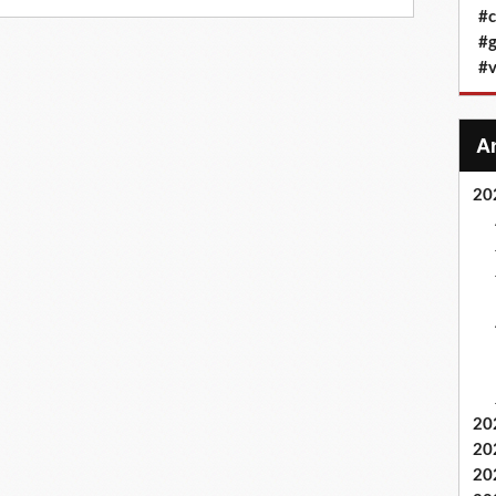
#c
#g
#v
20
20
20
20