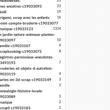
23
alesherbes.
23
mes-ancetres-c19033093
19
Noël
16
rigami, scrap avec les enfants
oint-compte-broderie-c19033077
13
14
musique-c19033123
e-jardin-nature-animaux-plantes-
10
19033097
9
amille-c19033107
8
scrapbooking-c19033075
egistres-paroissiaux-anecdotes-
7
33493193
roderies-et-objets-d-autrefois-
4
19033119
3
artes-en-3d-scrap-c19033149
3
amille
enealogie-histoire-locale-
3
19033089
2
musique
1
ccueil-c19032183