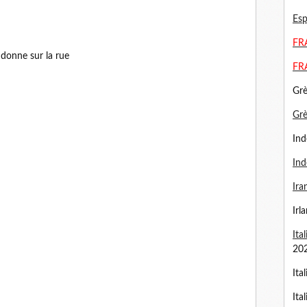
Esp
FRA
 donne sur la rue
FR
Grè
Gr
Ind
Ind
Ira
Irl
Ita
20
Ita
Ita