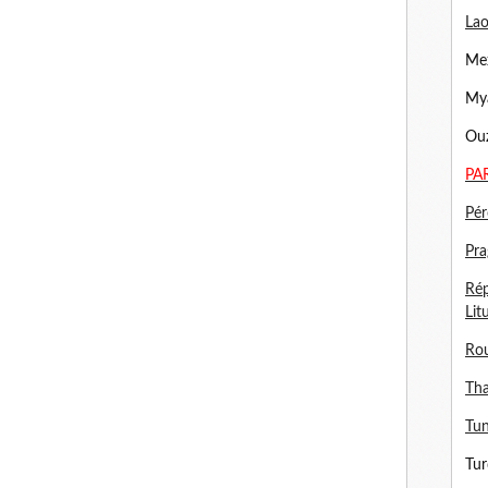
Lao
Mex
Mya
Ouz
PA
Pér
Pra
Rép
Lit
Ro
Tha
Tun
Tur