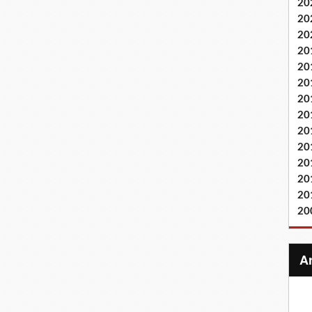
20
20
20
20
20
20
20
20
20
20
20
20
20
20