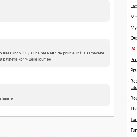
Lao
Mex
Mya
Ouz
PA
ourires.<br /> Guy a une belle attitude pour le tir à la sarbacane,
 patinette <br /> Belle journée
Pér
Pra
Rép
Lit
Ro
a famille
Tha
Tun
Tur