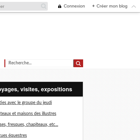
Connexion
+
Créer mon blog
voyages, visites, expositions
ties avec le groupe du jeudi
teaux et maisons des illustres
ises, fresques, chapiteaux, etc...
tues équestres