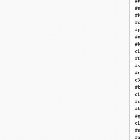
#M
#
#
#o
#p
#
#l
c
#f
#
#r
c
#b
c
#c
#f
#g
c
#
#a