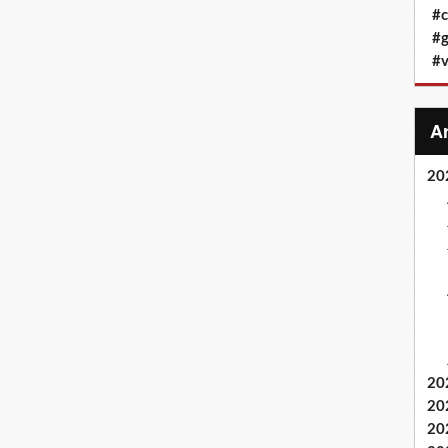
#c
#g
#v
20
20
20
20