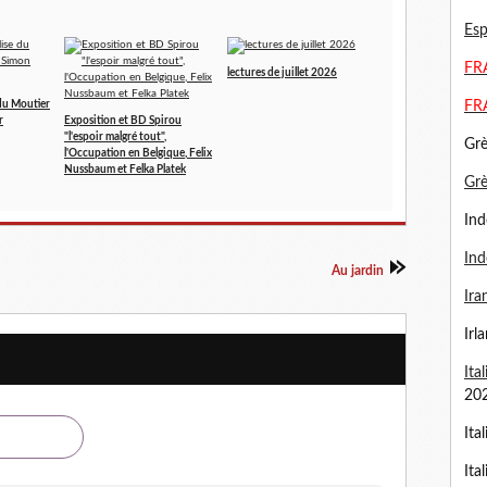
Esp
FRA
lectures de juillet 2026
FR
e du Moutier
r
Exposition et BD Spirou
"l'espoir malgré tout",
Grè
l'Occupation en Belgique, Felix
Nussbaum et Felka Platek
Gr
Ind
Ind
Au jardin
Ira
Irl
Ita
20
Ita
Ita