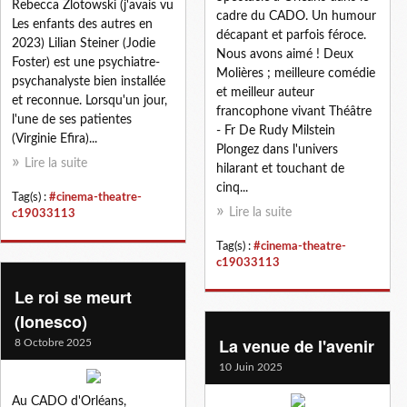
Rebecca Zlotowski (j'avais vu
cadre du CADO. Un humour
Les enfants des autres en
décapant et parfois féroce.
2023) Lilian Steiner (Jodie
Nous avons aimé ! Deux
Foster) est une psychiatre-
Molières ; meilleure comédie
psychanalyste bien installée
et meilleur auteur
et reconnue. Lorsqu'un jour,
francophone vivant Théâtre
l'une de ses patientes
- Fr De Rudy Milstein
(Virginie Efira)...
Plongez dans l'univers
Lire la suite
hilarant et touchant de
cinq...
Tag(s) :
#cinema-theatre-
Lire la suite
c19033113
Tag(s) :
#cinema-theatre-
c19033113
Le roi se meurt
(Ionesco)
La venue de l'avenir
8 Octobre 2025
10 Juin 2025
Au CADO d'Orléans,