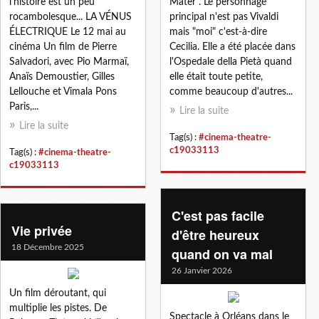
l'histoire est un peu
Mater". Le personnage
rocambolesque... LA VÉNUS
principal n'est pas Vivaldi
ÉLECTRIQUE Le 12 mai au
mais "moi" c'est-à-dire
cinéma Un film de Pierre
Cecilia. Elle a été placée dans
Salvadori, avec Pio Marmaï,
l'Ospedale della Pietà quand
Anaïs Demoustier, Gilles
elle était toute petite,
Lellouche et Vimala Pons
comme beaucoup d'autres...
Paris,...
Lire la suite
Lire la suite
Tag(s) :
#cinema-theatre-
c19033113
Tag(s) :
#cinema-theatre-
c19033113
C'est pas facile
Vie privée
d'être heureux
18 Décembre 2025
quand on va mal
26 Janvier 2026
Un film déroutant, qui
multiplie les pistes. De
Spectacle à Orléans dans le