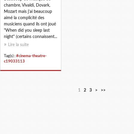
chambre, Vivaldi, Dovark,
Mozart mais j'ai beaucoup
aimé la complicité des
musiciens quand ils ont joué
"When did you sleep last
night" (certains connaissent...
Lire la suite
Tag(s) :
#cinema-theatre-
c19033113
1
2
3
>
>>