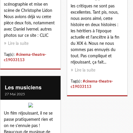
scénographie et mise en
les critiques ne sont pas
scène de Christophe Lidon
excellentes. Tant pis, nous,
Nous avions déjà vu cette
nous avons aimé, cette
pièce deux fois, notamment
histoire en deux histoires :
avec Daniel Ivernel. autres
les héritiers à l'époque
photos sur ce site : CLIC
actuelle et l'ancêtre à la fin
Lire la suite
du XIX è. Nous ne nous
sommes pas ennuyés du
Tag(s) :
#cinema-theatre-
tout. Pas compliqué et
c19033113
réjouissant, ça fait...
Lire la suite
Tag(s) :
#cinema-theatre-
Les musiciens
c19033113
27 Mai 2025
Un film réjouissant, il ne se
passe pratiquement rien et
on ne s'ennuie pas !
Beaucoup de musique de