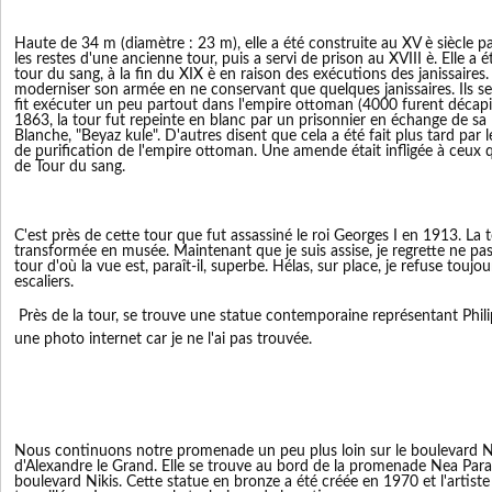
Haute de 34 m (diamètre : 23 m), elle a été construite au XV è siècle p
les restes d'une ancienne tour, puis a servi de prison au XVIII è. Elle a 
tour du sang, à la fin du XIX è en raison des exécutions des janissair
moderniser son armée en ne conservant que quelques janissaires. Ils s
fit exécuter un peu partout dans l'empire ottoman (4000 furent décapit
1863, la tour fut repeinte en blanc par un prisonnier en échange de sa l
Blanche, "Beyaz kule". D'autres disent que cela a été fait plus tard pa
de purification de l'empire ottoman. Une amende était infligée à ceux q
de Tour du sang.
C'est près de cette tour que fut assassiné le roi Georges I en 1913. La
transformée en musée. Maintenant que je suis assise, je regrette ne p
tour d'où la vue est, paraît-il, superbe. Hélas, sur place, je refuse touj
escaliers.
Près de la tour, se trouve une statue contemporaine représentant Phili
une photo internet car je ne l'ai pas trouvée.
Nous continuons notre promenade un peu plus loin sur le boulevard Ni
d'Alexandre le Grand. Elle se trouve au bord de la promenade Nea Parapl
boulevard Nikis. Cette statue en bronze a été créée en 1970 et l'artis