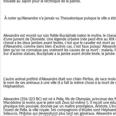
travaillé au Japon pour la technique de la patine.
À noter qu'Alexandre n'a jamais vu Thessalonique puisque la ville a été
Alexandre est monté sur son fidèle Bucéphale (selon le mythe, le cheva
d'une jument de Diomède. Une légende urbaine (née peut-être au XIX è 
cheval a les deux jambes avant levées, c'est que le cavalier est mort a
d'Alexandre, comme dans bien d'autres cas, c'est faux puisqu' Alexand
bien qu'on ne connaisse pas vraiment les causes de sa mort : malaria,
Sur d'autres statues, Bucéphale a la jambe avant droite levée, la jambe
L'autre animal préféré d'Alexandre était son chien Péritas, de race moloss
le nom de ses animaux à une ville (il a fait la même chose à la mort d
Héphaestion.
Alexandre (356-323 BC) est né à Pella, fils de Olympias, princesse des M
Macédoine (à moins que le père soit Zeus lui-même !). Il reçoit une éduc
physique très poussée, donnée par un maître prestigieux, Aristote. L'éco
l'ouest de Pella, la ville royale. Ses compagnons d'études sont Héphaes
Séleucos, Philotas qui deviendront plus tard ses généraux. Alexandre en