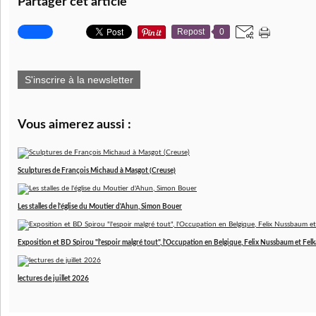
Partager cet article
Repost
0
S'inscrire à la newsletter
Vous aimerez aussi :
Sculptures de François Michaud à Masgot (Creuse)
Les stalles de l'église du Moutier d'Ahun, Simon Bouer
Exposition et BD Spirou "l'espoir malgré tout", l'Occupation en Belgique, Felix Nussbaum et Felk
lectures de juillet 2026