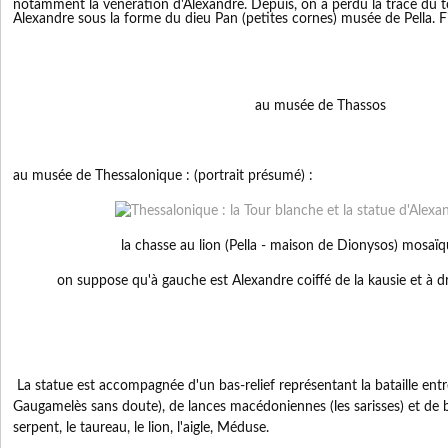
notamment la vénération d'Alexandre. Depuis, on a perdu la trace du 
Alexandre sous la forme du dieu Pan (petites cornes) musée de Pella. F
au musée de Thassos
au musée de Thessalonique : (portrait présumé) :
la chasse au lion (Pella - maison de Dionysos) mosaïq
on suppose qu'à gauche est Alexandre coiffé de la kausie et à d
La statue est accompagnée d'un bas-relief représentant la bataille entr
Gaugamelès sans doute), de lances macédoniennes (les sarisses) et de b
serpent, le taureau, le lion, l'aigle, Méduse.