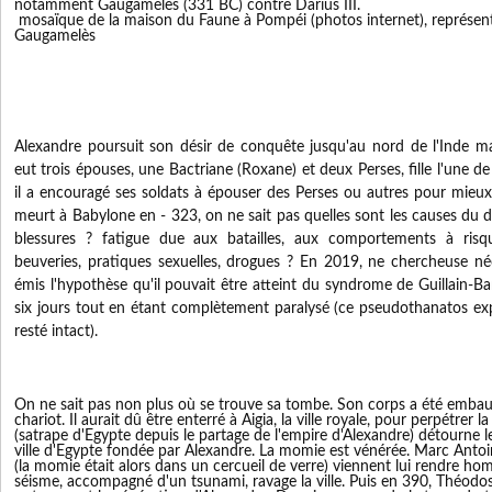
notamment Gaugamelès (331 BC) contre Darius III.
mosaïque de la maison du Faune à Pompéi (photos internet), représenta
Gaugamelès
Alexandre poursuit son désir de conquête jusqu'au nord de l'Inde mai
eut trois épouses, une Bactriane (Roxane) et deux Perses, fille l'une de
il a encouragé ses soldats à épouser des Perses ou autres pour mieux a
meurt à Babylone en - 323, on ne sait pas quelles sont les causes du d
blessures ? fatigue due aux batailles, aux comportements à risqu
beuveries, pratiques sexuelles, drogues ? En 2019, ne chercheuse néo
émis l'hypothèse qu'il pouvait être atteint du syndrome de Guillain-Ba
six jours tout en étant complètement paralysé (ce pseudothanatos exp
resté intact).
On ne sait pas non plus où se trouve sa tombe. Son corps a été emba
chariot. Il aurait dû être enterré à Aigia, la ville royale, pour perpétrer 
(satrape d'Egypte depuis le partage de l'empire d'Alexandre) détourne le
ville d'Egypte fondée par Alexandre. La momie est vénérée. Marc Antoi
(la momie était alors dans un cercueil de verre) viennent lui rendre h
séisme, accompagné d'un tsunami, ravage la ville. Puis en 390, Théodose 