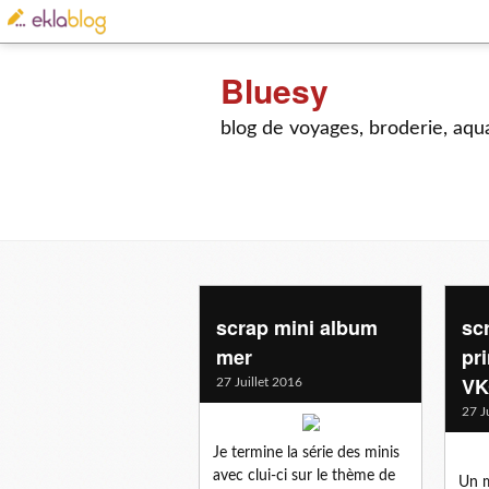
Bluesy
blog de voyages, broderie, aquar
scrap mini album
sc
mer
pr
V
27 Juillet 2016
27 J
Je termine la série des minis
avec clui-ci sur le thème de
Un m