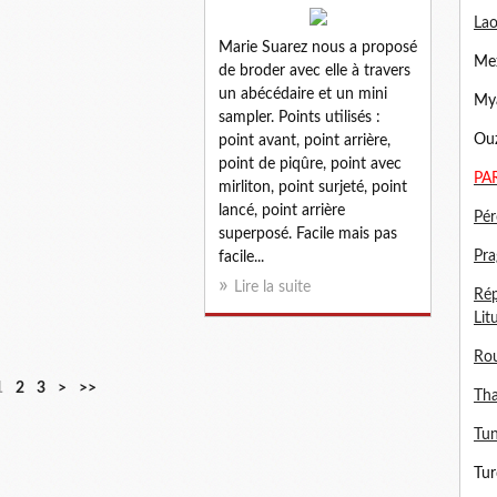
Lao
Marie Suarez nous a proposé
Mex
de broder avec elle à travers
un abécédaire et un mini
Mya
sampler. Points utilisés :
Ouz
point avant, point arrière,
point de piqûre, point avec
PA
mirliton, point surjeté, point
lancé, point arrière
Pér
superposé. Facile mais pas
Pra
facile...
Lire la suite
Rép
Lit
Ro
1
2
3
>
>>
Tha
Tun
Tur