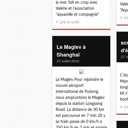
la mer, fait en crop avec
Valé
Valérie et l'association
"Aqu
"aquarelle et compagnie"
Li
Lire la suite
sc
Le Maglev à
d'é
Shanghaï
27 J
25 Juillet 2016
C'ét
Le Maglev Pour rejoindre le
Mano
nouvel aéroport
long
international de Pudong,
kit s
nous empruntons le Maglev
bonh
depuis la station Longyang
Li
Road. La distance de 30 km
est parcourue en 7 min 20 s.
Le train passe de 0 km/h à
350 km/h en 2 min et monte