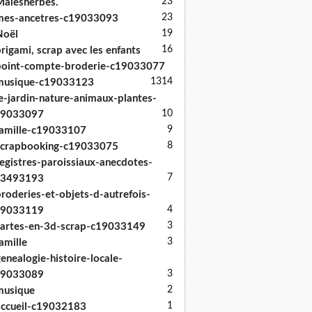
23
alesherbes.
23
mes-ancetres-c19033093
19
Noël
16
rigami, scrap avec les enfants
oint-compte-broderie-c19033077
13
14
musique-c19033123
e-jardin-nature-animaux-plantes-
10
19033097
9
amille-c19033107
8
scrapbooking-c19033075
egistres-paroissiaux-anecdotes-
7
33493193
roderies-et-objets-d-autrefois-
4
19033119
3
artes-en-3d-scrap-c19033149
3
amille
enealogie-histoire-locale-
3
19033089
2
musique
1
ccueil-c19032183