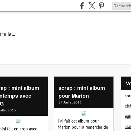
elle...
rap : mini album
scrap : mini album
intemps avec
pour Marion
sor
KG
27 Juillet 2016
châ
uillet 2016
égl
J'ai fait cet album pour
sta
Marion pour la remercier de
ini fait en crop avec