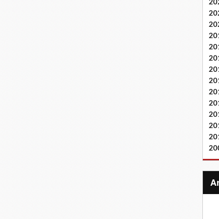
20
20
20
20
20
20
20
20
20
20
20
20
20
20