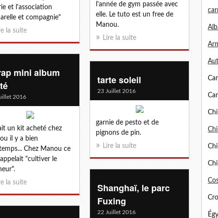
l'année de gym passée avec
rie et l'association
car
elle. Le tuto est un free de
arelle et compagnie"
Manou.
Alb
re la suite
Lire la suite
Arm
Aut
rap mini album
tarte soleil
Ca
té
23 Juillet 2016
Can
uillet 2016
Chi
garnie de pesto et de
ait un kit acheté chez
Chi
pignons de pin.
u il y a bien
Lire la suite
Chi
temps... Chez Manou ce
'appelait "cultiver le
Chi
eur".
Cos
re la suite
Shanghaï, le parc
Cro
Fuxing
22 Juillet 2016
Égy