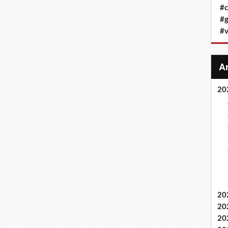
#c
#g
#v
20
20
20
20