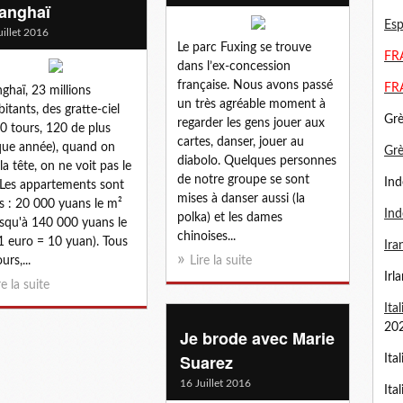
anghaï
Esp
uillet 2016
Le parc Fuxing se trouve
FRA
dans l’ex-concession
française. Nous avons passé
FR
ghaï, 23 millions
un très agréable moment à
bitants, des gratte-ciel
Grè
regarder les gens jouer aux
0 tours, 120 de plus
cartes, danser, jouer au
ue année), quand on
Gr
diabolo. Quelques personnes
 la tête, on ne voit pas le
de notre groupe se sont
Ind
. Les appartements sont
mises à danser aussi (la
s : 20 000 yuans le m²
Ind
polka) et les dames
usqu'à 140 000 yuans le
chinoises...
1 euro = 10 yuan). Tous
Ira
ours,...
Lire la suite
Irl
re la suite
Ita
20
Je brode avec Marie
Suarez
Ita
16 Juillet 2016
Ita