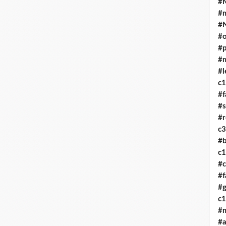
#M
#
#
#o
#p
#
#l
c
#f
#
#r
c
#b
c
#c
#f
#g
c
#
#a