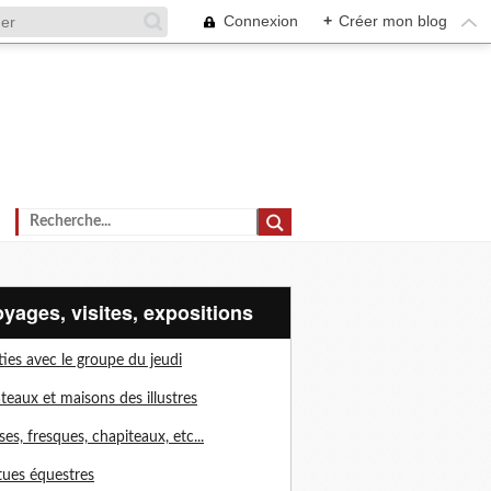
Connexion
+
Créer mon blog
voyages, visites, expositions
ties avec le groupe du jeudi
teaux et maisons des illustres
ises, fresques, chapiteaux, etc...
tues équestres