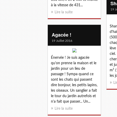
Sh
à la vitesse de 431...
19 J
Lire la suite
Shan
d'ha
Agacée !
(500
19 Juillet 2016
chaq
lève
ciel
Énervée ! Je suis agacée
cher
qu'on prenne la maison et le
et j
jardin pour un lieu de
m² (
passage ! Sympa quand ce
les j
sont les chats qui passent
Li
dire bonjour, les petits lapins,
les oiseaux. Un sanglier a fait
le tour du jardin autrefois et
n'a fait que passer... Un...
Lire la suite