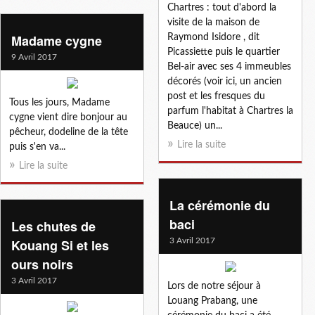
Chartres : tout d'abord la
visite de la maison de
Madame cygne
Raymond Isidore , dit
Picassiette puis le quartier
9 Avril 2017
Bel-air avec ses 4 immeubles
décorés (voir ici, un ancien
post et les fresques du
Tous les jours, Madame
parfum l'habitat à Chartres la
cygne vient dire bonjour au
Beauce) un...
pêcheur, dodeline de la tête
Lire la suite
puis s'en va...
Lire la suite
La cérémonie du
baci
Les chutes de
Kouang Si et les
3 Avril 2017
ours noirs
3 Avril 2017
Lors de notre séjour à
Louang Prabang, une