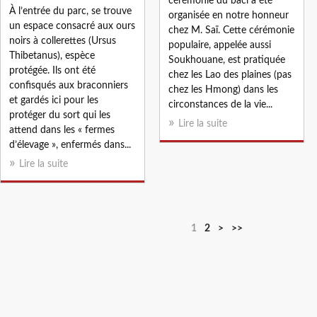
cérémonie du baci a été
À l’entrée du parc, se trouve
organisée en notre honneur
un espace consacré aux ours
chez M. Saï. Cette cérémonie
noirs à collerettes (Ursus
populaire, appelée aussi
Thibetanus), espèce
Soukhouane, est pratiquée
protégée. Ils ont été
chez les Lao des plaines (pas
confisqués aux braconniers
chez les Hmong) dans les
et gardés ici pour les
circonstances de la vie...
protéger du sort qui les
Lire la suite
attend dans les « fermes
d’élevage », enfermés dans...
Lire la suite
1
2
>
>>