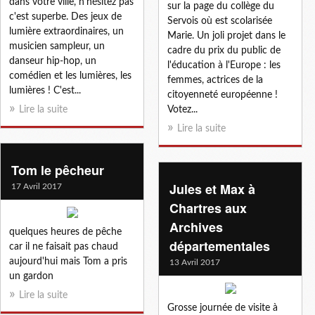
dans votre ville, n'hésitez pas
sur la page du collège du
c'est superbe. Des jeux de
Servois où est scolarisée
lumière extraordinaires, un
Marie. Un joli projet dans le
musicien sampleur, un
cadre du prix du public de
danseur hip-hop, un
l'éducation à l'Europe : les
comédien et les lumières, les
femmes, actrices de la
lumières ! C'est...
citoyenneté européenne !
Lire la suite
Votez...
Lire la suite
Tom le pêcheur
Jules et Max à
17 Avril 2017
Chartres aux
Archives
quelques heures de pêche
départementales
car il ne faisait pas chaud
aujourd'hui mais Tom a pris
13 Avril 2017
un gardon
Lire la suite
Grosse journée de visite à