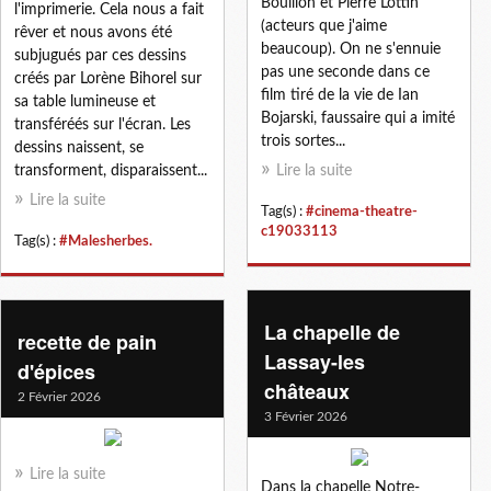
Bouillon et Pierre Lottin
l'imprimerie. Cela nous a fait
(acteurs que j'aime
rêver et nous avons été
beaucoup). On ne s'ennuie
subjugués par ces dessins
pas une seconde dans ce
créés par Lorène Bihorel sur
film tiré de la vie de Ian
sa table lumineuse et
Bojarski, faussaire qui a imité
transféréés sur l'écran. Les
trois sortes...
dessins naissent, se
transforment, disparaissent...
Lire la suite
Lire la suite
Tag(s) :
#cinema-theatre-
c19033113
Tag(s) :
#Malesherbes.
La chapelle de
recette de pain
Lassay-les
d'épices
châteaux
2 Février 2026
3 Février 2026
Lire la suite
Dans la chapelle Notre-