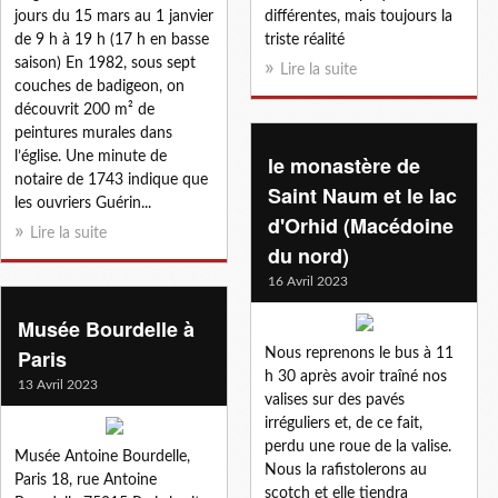
jours du 15 mars au 1 janvier
différentes, mais toujours la
de 9 h à 19 h (17 h en basse
triste réalité
saison) En 1982, sous sept
Lire la suite
couches de badigeon, on
découvrit 200 m² de
peintures murales dans
l’église. Une minute de
le monastère de
notaire de 1743 indique que
Saint Naum et le lac
les ouvriers Guérin...
d'Orhid (Macédoine
Lire la suite
du nord)
16 Avril 2023
Musée Bourdelle à
Paris
Nous reprenons le bus à 11
h 30 après avoir traîné nos
13 Avril 2023
valises sur des pavés
irréguliers et, de ce fait,
perdu une roue de la valise.
Musée Antoine Bourdelle,
Nous la rafistolerons au
Paris 18, rue Antoine
scotch et elle tiendra