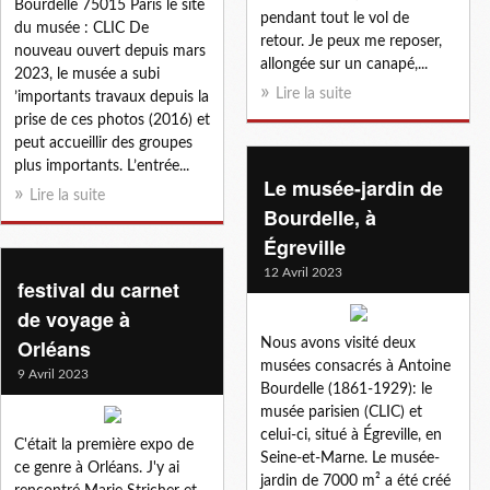
Bourdelle 75015 Paris le site
pendant tout le vol de
du musée : CLIC De
retour. Je peux me reposer,
nouveau ouvert depuis mars
allongée sur un canapé,...
2023, le musée a subi
Lire la suite
’importants travaux depuis la
prise de ces photos (2016) et
peut accueillir des groupes
plus importants. L’entrée...
Le musée-jardin de
Lire la suite
Bourdelle, à
Égreville
12 Avril 2023
festival du carnet
de voyage à
Orléans
Nous avons visité deux
musées consacrés à Antoine
9 Avril 2023
Bourdelle (1861-1929): le
musée parisien (CLIC) et
celui-ci, situé à Égreville, en
C'était la première expo de
Seine-et-Marne. Le musée-
ce genre à Orléans. J'y ai
jardin de 7000 m² a été créé