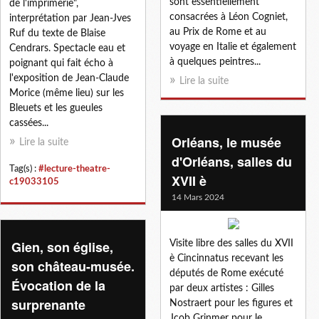
sont essentiellement
de l'imprimerie",
consacrées à Léon Cogniet,
interprétation par Jean-Jves
au Prix de Rome et au
Ruf du texte de Blaise
voyage en Italie et également
Cendrars. Spectacle eau et
à quelques peintres...
poignant qui fait écho à
l'exposition de Jean-Claude
Lire la suite
Morice (même lieu) sur les
Bleuets et les gueules
cassées...
Orléans, le musée
Lire la suite
d'Orléans, salles du
Tag(s) :
#lecture-theatre-
XVII è
c19033105
14 Mars 2024
Gien, son église,
Visite libre des salles du XVII
è Cincinnatus recevant les
son château-musée.
députés de Rome exécuté
Évocation de la
par deux artistes : Gilles
surprenante
Nostraert pour les figures et
Jcob Grinmer pour le