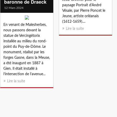
baronne de Draeck
paysage Portrait d'André
12 Mars 2024
Vésale, par Pierre Poncet le
Jeune, artiste orléanais
(1612-1659)....
En venant de Malesherbes,
Lire la suite
nous passons devant la
statue de Vercingétorix
installée au milieu du rond-
point du Puy-de-Dôme. Le
monument, réalisé par les
forges Gasne, dans la Meuse,
a été inauguré en 1887 à
Gien. Il était installé à
l’intersection de l’avenue...
Lire la suite