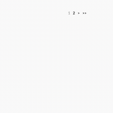
1
2
>
>>