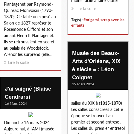
moins facile à faire sauter !
Plantagenêt par Raymond-
Lire la suite
Quinsac Monvoisin (1790-
1870). Ce tableau exposé au
Tag(s) :
#origami, scrap avec les
Salon de 1827 représente
enfants
Rosemonde Clifford et son
amant Henri II Plantagenêt.
Ils se retrouvaient en secret
au palais de Woodstock.
Musée des Beaux-
Aliénor les surprend (elle...
Arts d'Orléans, XIX
Lire la suite
è siècle = : Léon
Coignet
19 Mars 2024
J'ai saigné (Blaise
Cendrars)
salles du XIX è (1815-1870)
16 Mars 2024
Les salles consacrées à cette
époque se trouvent au
premier et second entresol.
Dimanche 16 mars 2024
Les salles du premier entresol
Aujourd'hui, à l'AMI (musée