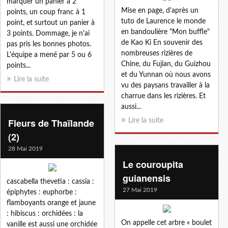
marquer un panier à 2
Mise en page, d'après un
points, un coup franc à 1
tuto de Laurence le monde
point, et surtout un panier à
en bandoulière "Mon buffle"
3 points. Dommage, je n'ai
de Kao Ki En souvenir des
pas pris les bonnes photos.
nombreuses rizières de
L'équipe a mené par 5 ou 6
Chine, du Fujian, du Guizhou
points...
et du Yunnan où nous avons
Lire la suite
vu des paysans travailler à la
charrue dans les rizières. Et
aussi...
Fleurs de Thaïlande
Lire la suite
(2)
28 Mai 2019
Le couroupita
guianensis
cascabella thevetia : cassia :
27 Mai 2019
épiphytes : euphorbe :
flamboyants orange et jaune
: hibiscus : orchidées : la
On appelle cet arbre « boulet
vanille est aussi une orchidée