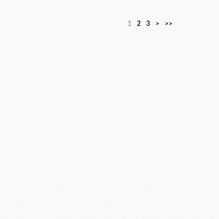
1
2
3
>
>>