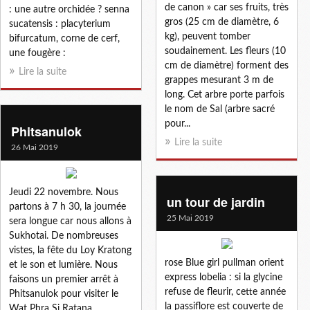
de canon » car ses fruits, très
: une autre orchidée ? senna
gros (25 cm de diamètre, 6
sucatensis : placyterium
kg), peuvent tomber
bifurcatum, corne de cerf,
soudainement. Les fleurs (10
une fougère :
cm de diamètre) forment des
Lire la suite
grappes mesurant 3 m de
long. Cet arbre porte parfois
le nom de Sal (arbre sacré
pour...
Phitsanulok
Lire la suite
26 Mai 2019
Jeudi 22 novembre. Nous
un tour de jardin
partons à 7 h 30, la journée
25 Mai 2019
sera longue car nous allons à
Sukhotai. De nombreuses
vistes, la fête du Loy Kratong
rose Blue girl pullman orient
et le son et lumière. Nous
express lobelia : si la glycine
faisons un premier arrêt à
refuse de fleurir, cette année
Phitsanulok pour visiter le
la passiflore est couverte de
Wat Phra Si Ratana