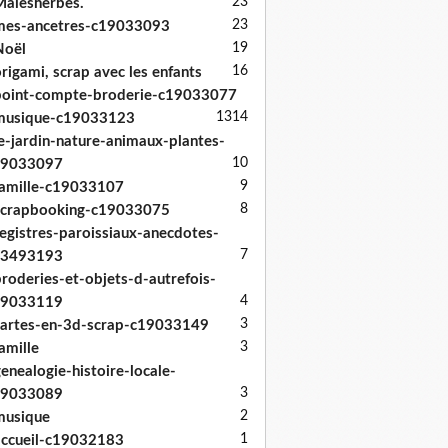
23
alesherbes.
23
mes-ancetres-c19033093
19
Noël
16
rigami, scrap avec les enfants
oint-compte-broderie-c19033077
13
14
musique-c19033123
e-jardin-nature-animaux-plantes-
10
19033097
9
amille-c19033107
8
scrapbooking-c19033075
egistres-paroissiaux-anecdotes-
7
33493193
roderies-et-objets-d-autrefois-
4
19033119
3
artes-en-3d-scrap-c19033149
3
amille
enealogie-histoire-locale-
3
19033089
2
musique
1
ccueil-c19032183