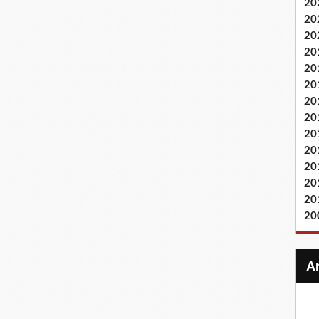
20
20
20
20
20
20
20
20
20
20
20
20
20
20