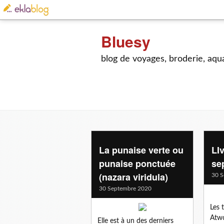
Bluesy
blog de voyages, broderie, aquar
La punaise verte ou
LI
punaise ponctuée
se
(nazara viridula)
30 S
30 Septembre 2020
Les 
Atwo
Elle est à un des derniers