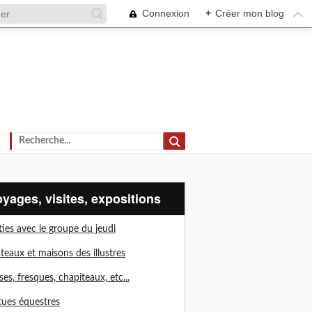
Connexion
+
Créer mon blog
voyages, visites, expositions
ties avec le groupe du jeudi
teaux et maisons des illustres
ises, fresques, chapiteaux, etc...
tues équestres