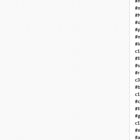
#M
#
#
#o
#p
#
#l
c
#f
#
#r
c
#b
c
#c
#f
#g
c
#
#a