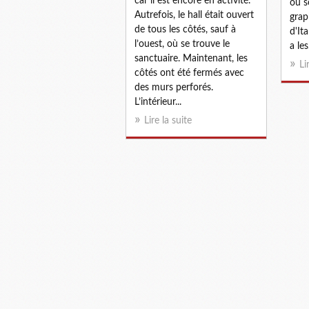
car il est encore en activité.
ou s
Autrefois, le hall était ouvert
grap
de tous les côtés, sauf à
d'It
l’ouest, où se trouve le
a les.
sanctuaire. Maintenant, les
Li
côtés ont été fermés avec
des murs perforés.
L’intérieur...
Lire la suite