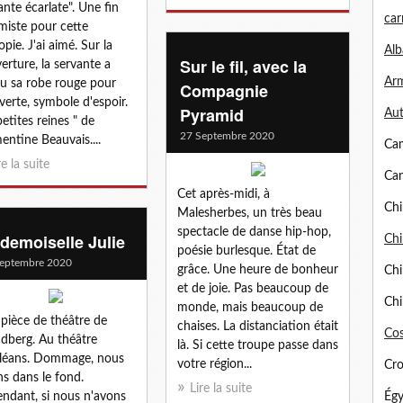
ante écarlate". Une fin
car
miste pour cette
opie. J'ai aimé. Sur la
Alb
Sur le fil, avec la
erture, la servante a
Arm
u sa robe rouge pour
Compagnie
verte, symbole d'espoir.
Pyramid
Aut
petites reines " de
27 Septembre 2020
entine Beauvais....
Ca
re la suite
Can
Cet après-midi, à
Chi
Malesherbes, un très beau
spectacle de danse hip-hop,
demoiselle Julie
Chi
poésie burlesque. État de
eptembre 2020
grâce. Une heure de bonheur
Chi
et de joie. Pas beaucoup de
Chi
monde, mais beaucoup de
pièce de théâtre de
chaises. La distanciation était
Cos
ndberg. Au théâtre
là. Si cette troupe passe dans
léans. Dommage, nous
votre région...
Cro
ns dans le fond.
Lire la suite
ndant, si nous n'avons
Égy