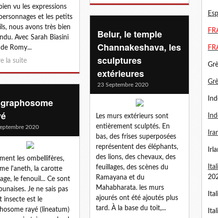
bien vu les expressions
Esp
personnages et les petits
ils, nous avons très bien
FRA
Belur, le temple
ndu. Avec Sarah Biasini
Channakeshava, les
e de Romy...
FR
sculptures
re la suite
Grè
extérieures
Gr
23 Septembre 2020
Ind
 graphosome
yé
Ind
Les murs extérieurs sont
entièrement sculptés. En
eptembre 2020
Ira
bas, des frises superposées
représentent des éléphants,
Irl
des lions, des chevaux, des
aiment les ombellifères,
Ita
feuillages, des scènes du
e l'aneth, la carotte
20
Ramayana et du
age, le fenouil... Ce sont
Mahabharata. les murs
punaises. Je ne sais pas
Ita
ajourés ont été ajoutés plus
t insecte est le
tard. À la base du toit,...
hosome rayé (lineatum)
Ita