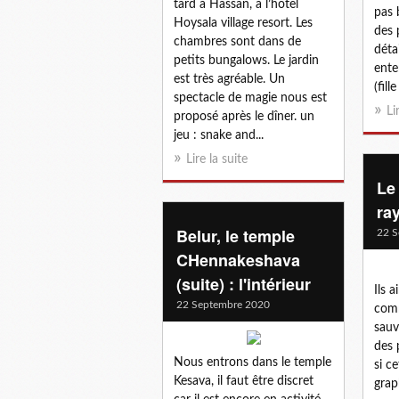
tard à Hassan, à l’hôtel
pas 
Hoysala village resort. Les
des 
chambres sont dans de
déta
petits bungalows. Le jardin
ente
est très agréable. Un
(fill
spectacle de magie nous est
Li
proposé après le dîner. un
jeu : snake and...
Lire la suite
Le
ra
Belur, le temple
22 S
CHennakeshava
(suite) : l'intérieur
Ils 
22 Septembre 2020
comm
sauv
des 
Nous entrons dans le temple
si ce
Kesava, il faut être discret
grap