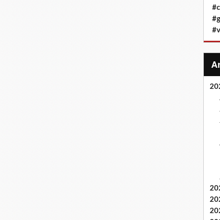
#c
#g
#v
20
20
20
20