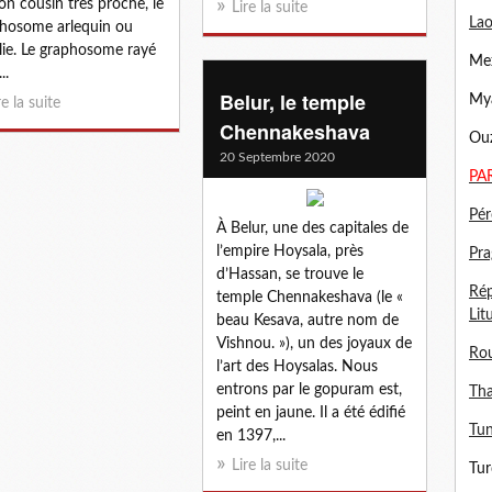
on cousin très proche, le
Lire la suite
Lao
hosome arlequin ou
alie. Le graphosome rayé
Mex
..
Belur, le temple
Mya
re la suite
Chennakeshava
Ouz
20 Septembre 2020
PA
Pér
À Belur, une des capitales de
l’empire Hoysala, près
Pra
d’Hassan, se trouve le
Rép
temple Chennakeshava (le «
Lit
beau Kesava, autre nom de
Vishnou. »), un des joyaux de
Ro
l’art des Hoysalas. Nous
entrons par le gopuram est,
Tha
peint en jaune. Il a été édifié
Tun
en 1397,...
Lire la suite
Tur