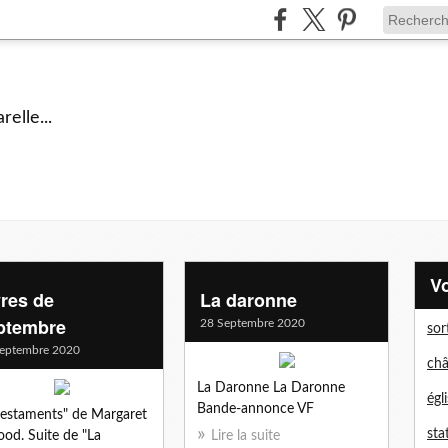
elle...
vres de
La daronne
ptembre
28 Septembre 2020
sor
eptembre 2020
châ
La Daronne La Daronne
égl
Bande-annonce VF
testaments" de Margaret
sta
od. Suite de "La
Lire la suite