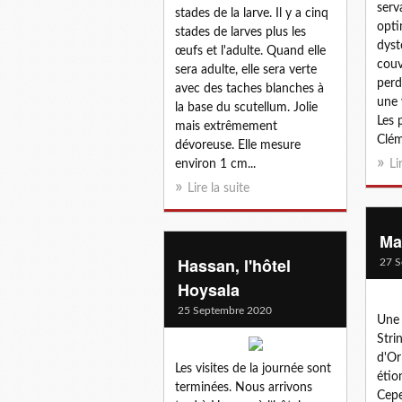
serv
stades de la larve. Il y a cinq
opti
stades de larves plus les
dyst
œufs et l'adulte. Quand elle
couv
sera adulte, elle sera verte
perd
avec des taches blanches à
une 
la base du scutellum. Jolie
Les 
mais extrêmement
Clém
dévoreuse. Elle mesure
environ 1 cm...
Li
Lire la suite
Ma
Hassan, l'hôtel
27 S
Hoysala
25 Septembre 2020
Une 
Stri
d'Or
Les visites de la journée sont
étio
terminées. Nous arrivons
Cepe