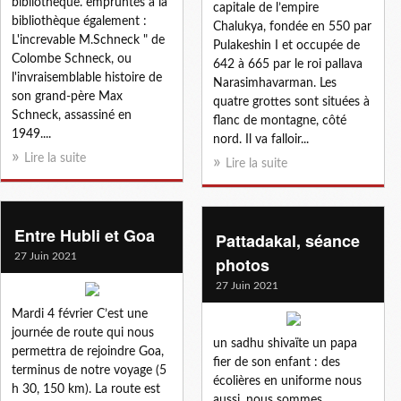
bibliothèque. empruntés à la
capitale de l’empire
bibliothèque également :
Chalukya, fondée en 550 par
L'increvable M.Schneck " de
Pulakeshin I et occupée de
Colombe Schneck, ou
642 à 665 par le roi pallava
l'invraisemblable histoire de
Narasimhavarman. Les
son grand-père Max
quatre grottes sont situées à
Schneck, assassiné en
flanc de montagne, côté
1949....
nord. Il va falloir...
Lire la suite
Lire la suite
Entre Hubli et Goa
Pattadakal, séance
27 Juin 2021
photos
27 Juin 2021
Mardi 4 février C’est une
journée de route qui nous
un sadhu shivaïte un papa
permettra de rejoindre Goa,
fier de son enfant : des
terminus de notre voyage (5
écolières en uniforme nous
h 30, 150 km). La route est
aussi, nous sommes