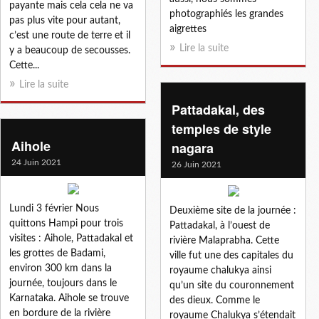
payante mais cela cela ne va
photographiés les grandes
pas plus vite pour autant,
aigrettes
c’est une route de terre et il
Lire la suite
y a beaucoup de secousses.
Cette...
Lire la suite
Pattadakal, des
temples de style
Aihole
nagara
24 Juin 2021
26 Juin 2021
Lundi 3 février Nous
Deuxième site de la journée :
quittons Hampi pour trois
Pattadakal, à l’ouest de
visites : Aihole, Pattadakal et
rivière Malaprabha. Cette
les grottes de Badami,
ville fut une des capitales du
environ 300 km dans la
royaume chalukya ainsi
journée, toujours dans le
qu’un site du couronnement
Karnataka. Aihole se trouve
des dieux. Comme le
en bordure de la rivière
royaume Chalukya s’étendait