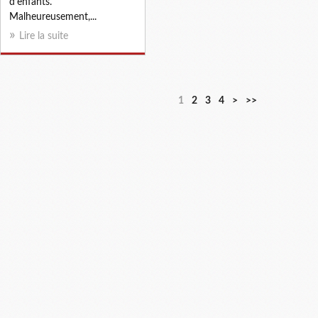
d’enfants.
Malheureusement,...
Lire la suite
1
2
3
4
>
>>