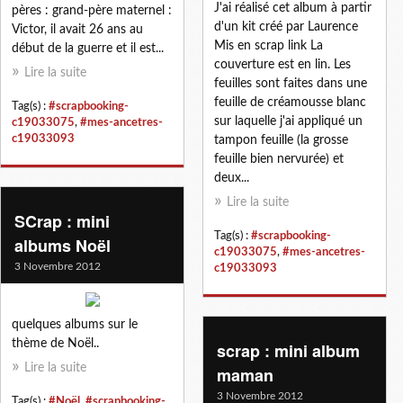
J'ai réalisé cet album à partir
pères : grand-père maternel :
d'un kit créé par Laurence
Victor, il avait 26 ans au
Mis en scrap link La
début de la guerre et il est...
couverture est en lin. Les
Lire la suite
feuilles sont faites dans une
feuille de créamousse blanc
Tag(s) :
#scrapbooking-
sur laquelle j'ai appliqué un
c19033075
,
#mes-ancetres-
c19033093
tampon feuille (la grosse
feuille bien nervurée) et
deux...
Lire la suite
SCrap : mini
Tag(s) :
#scrapbooking-
albums Noël
c19033075
,
#mes-ancetres-
3 Novembre 2012
c19033093
quelques albums sur le
thème de Noël..
scrap : mini album
Lire la suite
maman
3 Novembre 2012
Tag(s) :
#Noël
,
#scrapbooking-