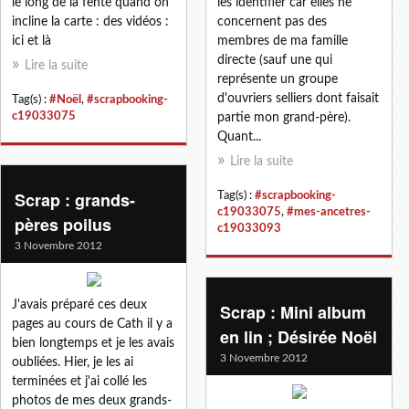
le long de la fente quand on
les identifier car elles ne
incline la carte : des vidéos :
concernent pas des
ici et là
membres de ma famille
directe (sauf une qui
Lire la suite
représente un groupe
d'ouvriers selliers dont faisait
Tag(s) :
#Noël
,
#scrapbooking-
c19033075
partie mon grand-père).
Quant...
Lire la suite
Scrap : grands-
Tag(s) :
#scrapbooking-
c19033075
,
#mes-ancetres-
pères poilus
c19033093
3 Novembre 2012
J'avais préparé ces deux
Scrap : Mini album
pages au cours de Cath il y a
en lin ; Désirée Noël
bien longtemps et je les avais
3 Novembre 2012
oubliées. Hier, je les ai
terminées et j'ai collé les
photos de mes deux grands-