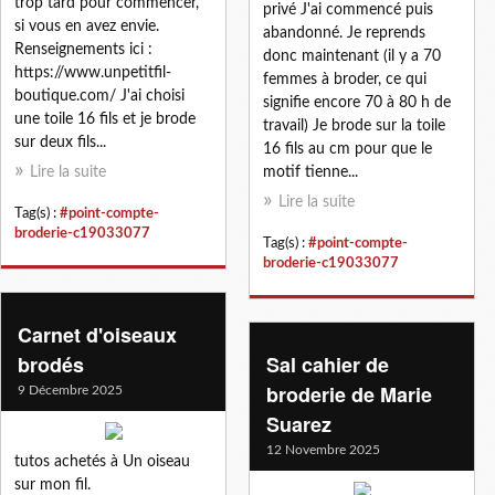
trop tard pour commencer,
privé J'ai commencé puis
si vous en avez envie.
abandonné. Je reprends
Renseignements ici :
donc maintenant (il y a 70
https://www.unpetitfil-
femmes à broder, ce qui
boutique.com/ J'ai choisi
signifie encore 70 à 80 h de
une toile 16 fils et je brode
travail) Je brode sur la toile
sur deux fils...
16 fils au cm pour que le
Lire la suite
motif tienne...
Lire la suite
Tag(s) :
#point-compte-
broderie-c19033077
Tag(s) :
#point-compte-
broderie-c19033077
Carnet d'oiseaux
brodés
Sal cahier de
broderie de Marie
9 Décembre 2025
Suarez
12 Novembre 2025
tutos achetés à Un oiseau
sur mon fil.