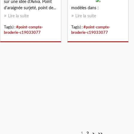
sur une idée d'Aviva. Point
d'araignée surjeté, point de...
modèles dans :
Lire la suite
Lire la suite
Tag(s) :
#point-compte-
Tag(s) :
#point-compte-
broderie-c19033077
broderie-c19033077
1
2
>
>>