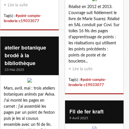
Lire la suite
Réalisé en 2012 et 2013.
L'ouvrage suit fidèlement le
Tag(s) :
#point-compte-
livre de Marie Suarez. Réalisé
broderie-c19033077
en SAL conduit par Covi. Sur
toiles 16 fils des pages
d'apprentissage de points :
les réalisations qui utilisent
atelier botanique
les points précédents :
brodé à la
points de poste et de
bibliothèque
bouclette...
Lire la suite
23 Mai 2025
Tag(s) :
#point-compte-
broderie-c19033077
Mars, avril, mai : trois ateliers
botaniques animés par Aviva.
J'ai monté les pages en
carnet : j'ai assemblé les
Fil de fer kraft
pages par un point de feston
9 Avril 2025
puis je les ai cousus
ensemble avec un fil de lin.