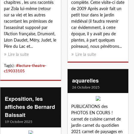
chapitres , les uns racontés
complète. Cette visite-ci date
par Zola lui-même (retour
de 2009 Après avoir fait un
sur sa vie) et les autres
petit tour dans le jardin
racontant les prémisses de
médiéval (il faudra revenir
l'assassinat supposé par
car évidemment, à cette
l'Action française, Drumont,
époque, il y avait peu de
Léon Daudet, Méry, Judet, le
plantes, à part quelques
Père du Lac et...
poireaux), nous pénétrons...
Lire la suite
Lire la suite
Tag(s) :
#lecture-theatre-
c19033105
aquarelles
26 Octobre 2025
Exposition, les
affiches de Bernard
PUBLICATIONS des
Baissait
PHOTOS EN COURS !
carnet de cuisine carnet de
19 Octobre 2025
jardin carnet du quotidien
2021 carnet de paysages en