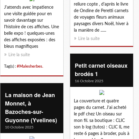
reliure copte , d'après le livre
J'attends avec impatience
de Ondine de Peretti carnets
une visite guidée pour en
de voyages fleurs animaux
savoir davantage sur
paysages divers Noël, hiver à
l'histoire de ces affiches. Une
la manière de ......
belle expo ! quelques-unes
Lire la suite
des affiches exposées : des
bleus magnifiques
Lire la suite
Petit carnet oiseaux
Tag(s) :
#Malesherbes.
brodés 1
16 Octobre 2025
La maison de Jean
La couverture et quatre
Monnet, à
pages du carnet. J'ai acheté
Bazoches-sur-
le pdf chez Un oiseau sur
Guyonne (Yvelines)
mon fil. sa boutique : CLIC
son b log (tutos) : CLIC IL me
10 Octobre 2025
reste 6 pages à broder, puis à