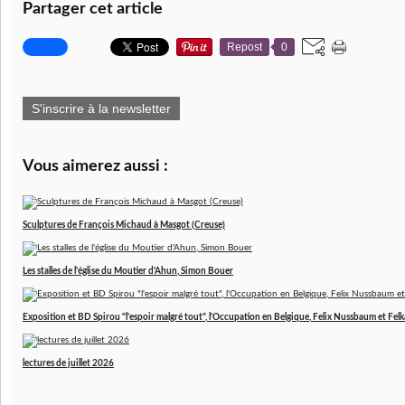
Partager cet article
Repost
0
S'inscrire à la newsletter
Vous aimerez aussi :
Sculptures de François Michaud à Masgot (Creuse)
Les stalles de l'église du Moutier d'Ahun, Simon Bouer
Exposition et BD Spirou "l'espoir malgré tout", l'Occupation en Belgique, Felix Nussbaum et Felk
lectures de juillet 2026