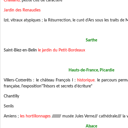
Chailland
,
petite cité de caractère
Jardin des Renaudies
Izé, vitraux atypiques ; la Résurrection, le curé d'Ars sous les traits d
Sarthe
Saint-Biez-en-Belin
le jardin du Petit-Bordeaux
Hauts-de-France, Picardie
Villers-Cotterêts : le château François I :
historique
,
le parcours perma
française, l'exposition"Trésors et secrets d'écriture"
Chantilly
Senlis
Amiens ;
les hortillonnages
////////// musée Jules Verne/// cathédrale//// la vi
Alsace