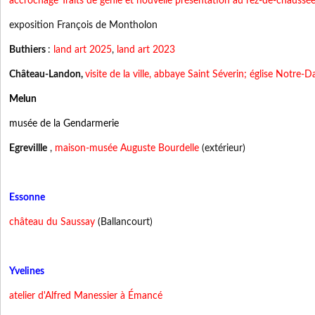
accrochage Traits de génie et nouvelle présentation au rez-de-chaussé
exposition François de Montholon
Buthiers
:
land art 2025
,
land art 2023
Château-Landon,
visite de la ville, abbaye Saint Séverin; église Notre-
Melun
musée de la Gendarmerie
Egrevillle
,
maison-musée Auguste Bourdelle
(extérieur)
Essonne
château du Saussay
(Ballancourt)
Yvelines
atelier d'Alfred Manessier à Émancé