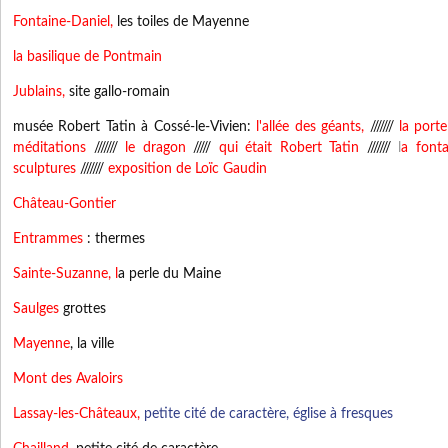
Fontaine-Daniel,
les toiles de Mayenne
la basilique de Pontmain
Jublains,
site gallo-romain
musée Robert Tatin à Cossé-le-Vivien:
l'allée des géants,
///////
la port
méditations
///////
le dragon
/////
qui était Robert Tatin
///////
l
a font
sculptures
///////
exposition de Loïc Gaudin
Château-Gontier
Entrammes
: thermes
Sainte-Suzanne
, l
a perle du Maine
Saulges
grottes
Mayenne
, la ville
Mont des Avaloirs
Lassay-les-Châteaux
,
petite cité de caractère, église à fresques