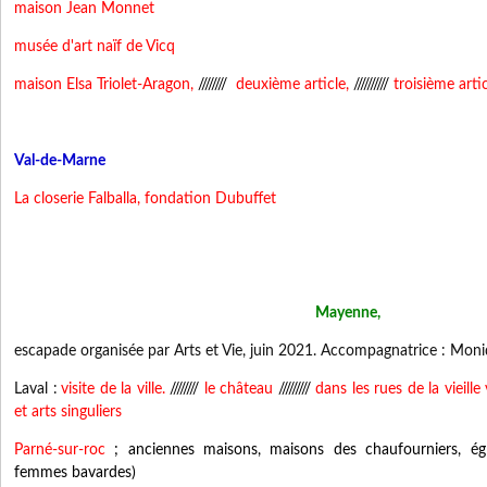
maison Jean Monnet
musée d'art naïf de Vicq
maison Elsa Triolet-Aragon
,
////////
deuxième article
,
//////////
troisième arti
Val-de-Marne
La closerie Falballa, fondation Dubuffet
Mayenne,
escapade organisée par Arts et Vie, juin 2021. Accompagnatrice : Mon
Laval :
visite de la ville.
////////
le château
/////////
dans les rues de la vieille v
et arts singuliers
Parné-sur-roc
; anciennes maisons, maisons des chaufourniers, égl
femmes bavardes)