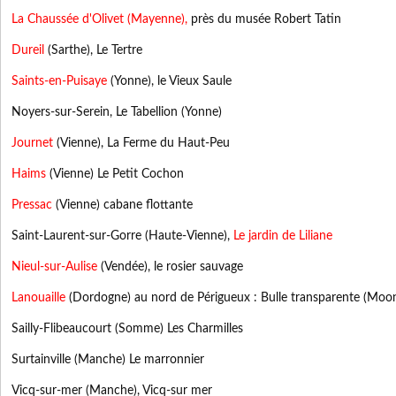
La Chaussée d'Olivet (Mayenne
),
près du musée Robert Tatin
Dureil
(Sarthe), Le Tertre
Saints-en-Puisaye
(Yonne), le Vieux Saule
Noyers-sur-Serein, Le Tabellion (Yonne)
Journet
(Vienne), La Ferme du Haut-Peu
Haims
(Vienne) Le Petit Cochon
Pressac
(Vienne) cabane flottante
Saint-Laurent-sur-Gorre (Haute-Vienne),
Le jardin de Liliane
Nieul-sur-Aulise
(Vendée), le rosier sauvage
Lanouaille
(Dordogne) au nord de Périgueux : Bulle transparente (Moon-l
Sailly-Flibeaucourt (Somme) Les Charmilles
Surtainville (Manche) Le marronnier
Vicq-sur-mer (Manche), Vicq-sur mer