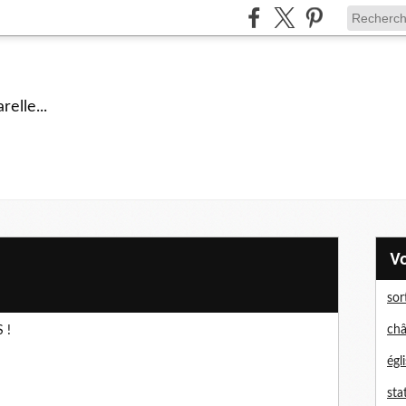
elle...
sor
châ
 !
égl
sta