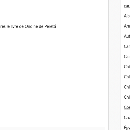
car
Alb
Arm
rès le livre de Ondine de Peretti
Aut
Ca
Can
Chi
Chi
Chi
Chi
Cos
Cro
Égy