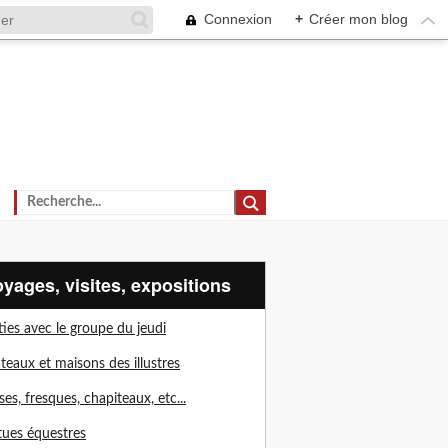
Connexion
+
Créer mon blog
voyages, visites, expositions
ties avec le groupe du jeudi
teaux et maisons des illustres
ises, fresques, chapiteaux, etc...
tues équestres