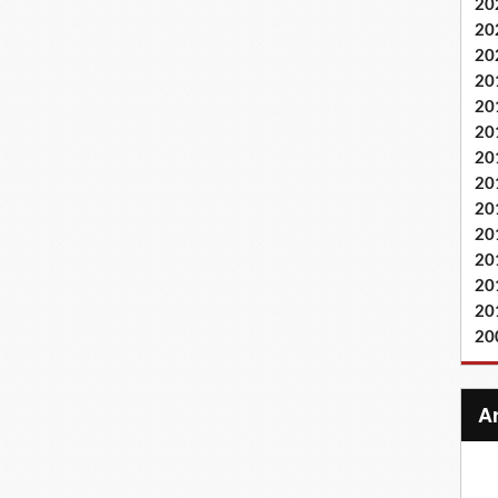
20
20
20
20
20
20
20
20
20
20
20
20
20
20