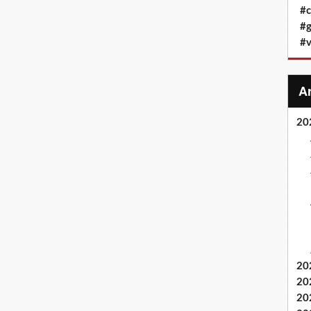
#c
#g
#v
20
20
20
20