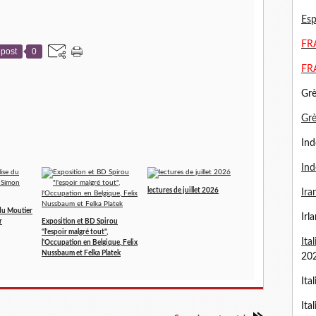
Esp
FRA
post
0
FR
Grè
Gr
Ind
Ind
lectures de juillet 2026
Ira
e du Moutier
Irl
r
Exposition et BD Spirou
"l'espoir malgré tout",
Ita
l'Occupation en Belgique, Felix
Nussbaum et Felka Platek
20
Ita
Ita