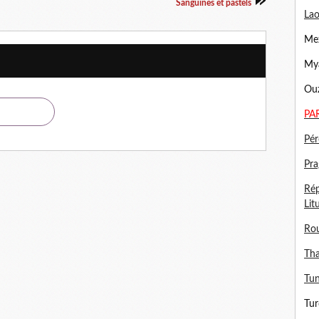
Sanguines et pastels
Lao
Mex
Mya
Ouz
PA
Pér
Pra
Rép
Lit
Ro
Tha
Tun
Tur