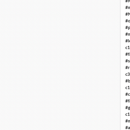
#M
#
#
#o
#p
#
#l
c
#f
#
#r
c
#b
c
#c
#f
#g
c
#
#a