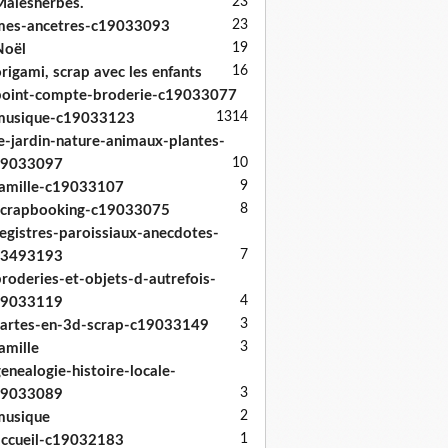
23
alesherbes.
23
mes-ancetres-c19033093
19
Noël
16
rigami, scrap avec les enfants
oint-compte-broderie-c19033077
13
14
musique-c19033123
e-jardin-nature-animaux-plantes-
10
19033097
9
amille-c19033107
8
scrapbooking-c19033075
egistres-paroissiaux-anecdotes-
7
33493193
roderies-et-objets-d-autrefois-
4
19033119
3
artes-en-3d-scrap-c19033149
3
amille
enealogie-histoire-locale-
3
19033089
2
musique
1
ccueil-c19032183