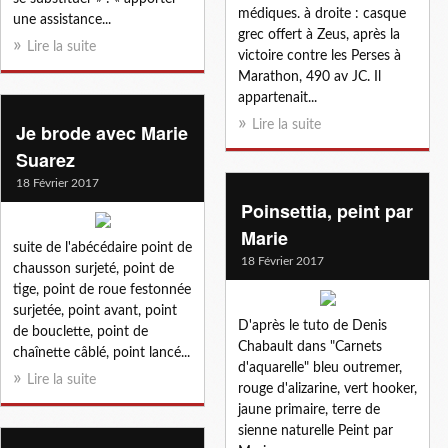
médiques. à droite : casque
une assistance...
grec offert à Zeus, après la
Lire la suite
victoire contre les Perses à
Marathon, 490 av JC. Il
appartenait...
Lire la suite
Je brode avec Marie
Suarez
18 Février 2017
Poinsettia, peint par
Marie
suite de l'abécédaire point de
18 Février 2017
chausson surjeté, point de
tige, point de roue festonnée
surjetée, point avant, point
D'après le tuto de Denis
de bouclette, point de
Chabault dans "Carnets
chaînette câblé, point lancé...
d'aquarelle" bleu outremer,
Lire la suite
rouge d'alizarine, vert hooker,
jaune primaire, terre de
sienne naturelle Peint par