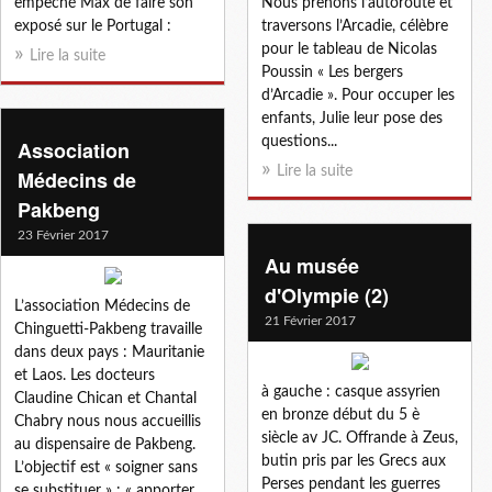
empêché Max de faire son
Nous prenons l’autoroute et
exposé sur le Portugal :
traversons l’Arcadie, célèbre
pour le tableau de Nicolas
Lire la suite
Poussin « Les bergers
d’Arcadie ». Pour occuper les
enfants, Julie leur pose des
questions...
Association
Lire la suite
Médecins de
Pakbeng
23 Février 2017
Au musée
d'Olympie (2)
L’association Médecins de
21 Février 2017
Chinguetti-Pakbeng travaille
dans deux pays : Mauritanie
et Laos. Les docteurs
à gauche : casque assyrien
Claudine Chican et Chantal
en bronze début du 5 è
Chabry nous nous accueillis
siècle av JC. Offrande à Zeus,
au dispensaire de Pakbeng.
butin pris par les Grecs aux
L’objectif est « soigner sans
Perses pendant les guerres
se substituer » : « apporter