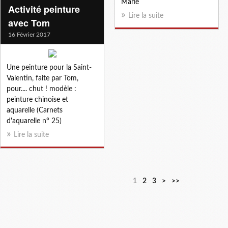
Marie
Activité peinture
Lire la suite
avec Tom
16 Février 2017
Une peinture pour la Saint-
Valentin, faite par Tom,
pour.... chut ! modèle :
peinture chinoise et
aquarelle (Carnets
d'aquarelle n° 25)
Lire la suite
1
2
3
>
>>