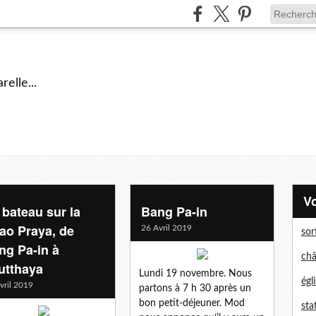
elle...
 bateau sur la
Bang Pa-in
ao Praya, de
26 Avril 2019
sor
ng Pa-in à
châ
utthaya
Lundi 19 novembre. Nous
égl
vril 2019
partons à 7 h 30 après un
bon petit-déjeuner. Mod
sta