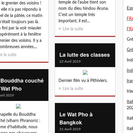
temple de l’aube tient son
 le grenier des voisins !
Esp
nom du dieu hindou Aruna.
, elle n'a pas répondu à
C’est un temple très
pel de la pâtée, ce matin
FRA
important, il est...
n'était toujours pas là.
 fini par la voir miauler
Lire la suite
FR
spérément à la fenêtre
Grè
enier des voisins. Il y a
ombreuses années,...
Gr
La lutte des classes
re la suite
Ind
22 Avril 2019
Ind
 Bouddha couché
Dernier film vu à Pithiviers.
Ira
 Wat Pho
Lire la suite
Irl
vril 2019
Ita
20
Le Wat Pho à
hapelle du Bouddha
Ita
Bangkok
hé (viharn Phranorn) :
e d’habitude, nous
Ita
21 Avril 2019