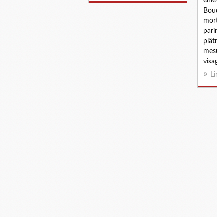
enle
Boud
mort
pari
plât
mesu
visag
Li