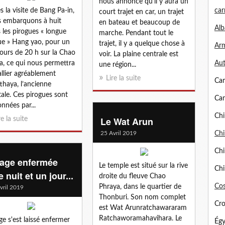
nous annonce qu’il y aura un
s la visite de Bang Pa-in,
car
court trajet en car, un trajet
 embarquons à huit
en bateau et beaucoup de
Alb
 les pirogues « longue
marche. Pendant tout le
e » Hang yao, pour un
trajet, il y a quelque chose à
Arm
ours de 20 h sur la Chao
voir. La plaine centrale est
a, ce qui nous permettra
Aut
une région...
allier agréablement
Lire la suite
Ca
thaya, l’ancienne
tale. Ces pirogues sont
Can
onnées par...
Chi
Le Wat Arun
re la suite
25 Avril 2019
Chi
Chi
age enfermée
Le temple est situé sur la rive
Chi
 nuit et un jour...
droite du fleuve Chao
Cos
Phraya, dans le quartier de
vril 2019
Thonburi. Son nom complet
Cro
est Wat Arunratchawararam
Ratchaworamahavihara. Le
e s'est laissé enfermer
Égy