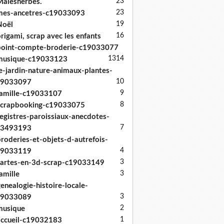
23
alesherbes.
23
mes-ancetres-c19033093
19
Noël
16
rigami, scrap avec les enfants
oint-compte-broderie-c19033077
13
14
musique-c19033123
e-jardin-nature-animaux-plantes-
10
19033097
9
amille-c19033107
8
scrapbooking-c19033075
egistres-paroissiaux-anecdotes-
7
33493193
roderies-et-objets-d-autrefois-
4
19033119
3
artes-en-3d-scrap-c19033149
3
amille
enealogie-histoire-locale-
3
19033089
2
musique
1
ccueil-c19032183