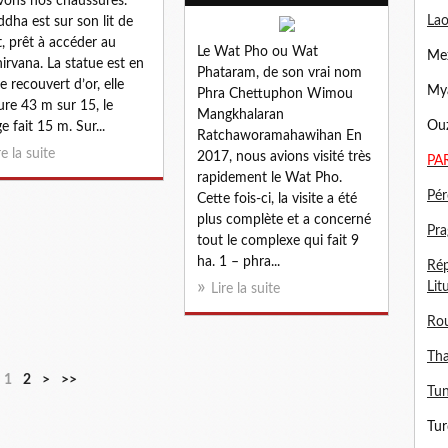
vons nos chaussures.
Lao
dha est sur son lit de
, prêt à accéder au
Le Wat Pho ou Wat
Mex
nirvana. La statue est en
Phataram, de son vrai nom
re recouvert d’or, elle
Mya
Phra Chettuphon Wimou
re 43 m sur 15, le
Mangkhalaran
Ouz
e fait 15 m. Sur...
Ratchaworamahawihan En
re la suite
2017, nous avions visité très
PA
rapidement le Wat Pho.
Pér
Cette fois-ci, la visite a été
plus complète et a concerné
Pra
tout le complexe qui fait 9
ha. 1 – phra...
Rép
Lit
Lire la suite
Ro
Tha
1
2
>
>>
Tun
Tur