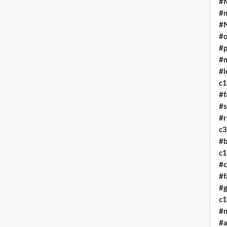
#M
#
#
#o
#p
#
#l
c
#f
#
#r
c
#b
c
#c
#f
#g
c
#
#a