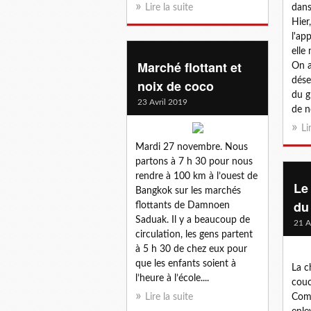
Lire la suite
dans
Hier
l'ap
elle 
Marché flottant et
On a
dése
noix de coco
du gr
23 Avril 2019
de n
Li
Mardi 27 novembre. Nous
partons à 7 h 30 pour nous
rendre à 100 km à l’ouest de
Le
Bangkok sur les marchés
du
flottants de Damnoen
Saduak. Il y a beaucoup de
21 A
circulation, les gens partent
à 5 h 30 de chez eux pour
que les enfants soient à
La c
l’heure à l’école....
couc
Lire la suite
Comm