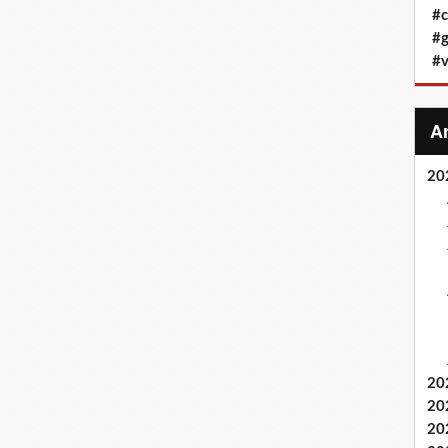
#c
#g
#v
20
20
20
20