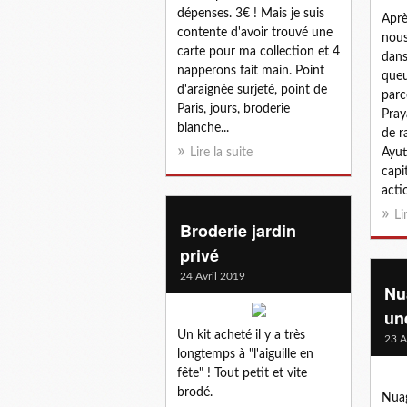
dépenses. 3€ ! Mais je suis
Aprè
contente d'avoir trouvé une
nous
carte pour ma collection et 4
dans
napperons fait main. Point
queu
d'araignée surjeté, point de
parc
Paris, jours, broderie
Pray
blanche...
de r
Lire la suite
Ayut
capi
acti
Li
Broderie jardin
privé
24 Avril 2019
Nu
une
Un kit acheté il y a très
23 A
longtemps à "l'aiguille en
fête" ! Tout petit et vite
brodé.
Nuag