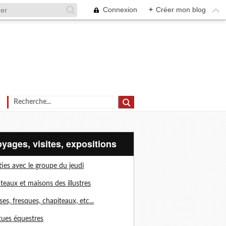
Connexion
+
Créer mon blog
voyages, visites, expositions
ties avec le groupe du jeudi
teaux et maisons des illustres
ises, fresques, chapiteaux, etc...
tues équestres