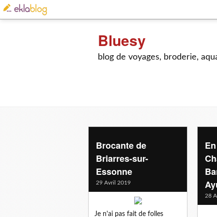
Bluesy
blog de voyages, broderie, aquar
Brocante de
En
Briarres-sur-
Ch
Essonne
Ba
Ay
29 Avril 2019
28 A
Je n'ai pas fait de folles