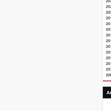
20
20
20
20
20
20
20
20
20
20
20
20
20
20