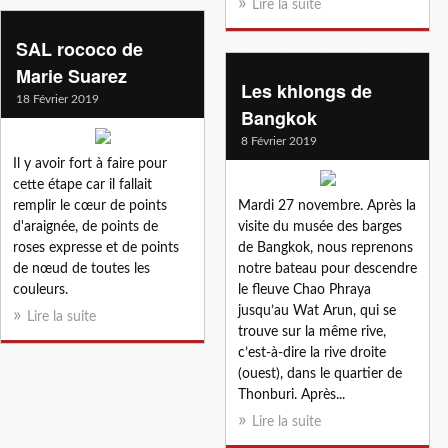
Lire la suite
SAL rococo de
Marie Suarez
Les khlongs de
18 Février 2019
Bangkok
8 Février 2019
Il y avoir fort à faire pour
cette étape car il fallait
remplir le cœur de points
Mardi 27 novembre. Après la
d'araignée, de points de
visite du musée des barges
roses expresse et de points
de Bangkok, nous reprenons
de nœud de toutes les
notre bateau pour descendre
couleurs.
le fleuve Chao Phraya
jusqu’au Wat Arun, qui se
Lire la suite
trouve sur la même rive,
c’est-à-dire la rive droite
(ouest), dans le quartier de
Thonburi. Après...
Lire la suite