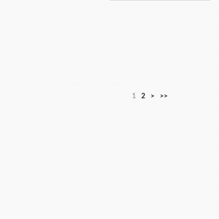
1
2
>
>>