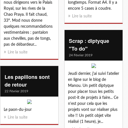
nous dirigeons vers le Palais
longtemps. Format A4. Il y a
Royal, sur les rives de la
encore 5 cases à coudre.
Chao Praya. Il fait chaud,
Lire la suite
33°. Mod nous donne
quelques recommandations
vestimentaires : pantalon
aux chevilles, pas de tongs,
Scrap : diptyque
pas de débardeur...
"To do"
Lire la suite
24 Février 2019
Jeudi dernier, j'ai suivi l'atelier
Les papillons sont
en ligne sur le blog de
de retour
Manou. Un petit diptyque
22 Février 2019
pour placer tous les petits
post-it de projets à faire... Ce
n'est pour cela que les
Le paon-du-jour
projets vont sur réaliser plus
vite !! Un petit objet vite
Lire la suite
réalisé (1 heure), je...