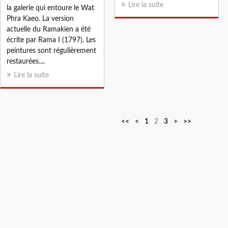
Lire la suite
la galerie qui entoure le Wat
Phra Kaeo. La version
actuelle du Ramakien a été
écrite par Rama I (1797). Les
peintures sont régulièrement
restaurées....
Lire la suite
<<
<
1
2
3
>
>>