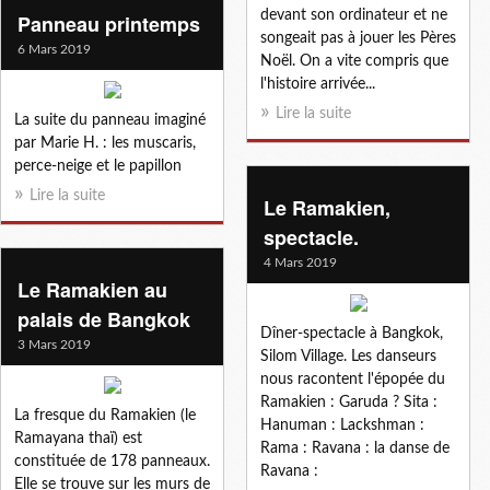
devant son ordinateur et ne
Panneau printemps
songeait pas à jouer les Pères
6 Mars 2019
Noël. On a vite compris que
l'histoire arrivée...
Lire la suite
La suite du panneau imaginé
par Marie H. : les muscaris,
perce-neige et le papillon
Lire la suite
Le Ramakien,
spectacle.
4 Mars 2019
Le Ramakien au
palais de Bangkok
Dîner-spectacle à Bangkok,
3 Mars 2019
Silom Village. Les danseurs
nous racontent l'épopée du
Ramakien : Garuda ? Sita :
La fresque du Ramakien (le
Hanuman : Lackshman :
Ramayana thaï) est
Rama : Ravana : la danse de
constituée de 178 panneaux.
Ravana :
Elle se trouve sur les murs de