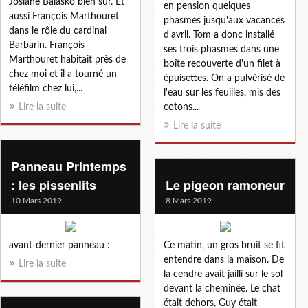
Josiane Balasko bien sûr. Et
en pension quelques
aussi François Marthouret
phasmes jusqu'aux vacances
dans le rôle du cardinal
d'avril. Tom a donc installé
Barbarin. François
ses trois phasmes dans une
Marthouret habitait près de
boîte recouverte d'un filet à
chez moi et il a tourné un
épuisettes. On a pulvérisé de
téléfilm chez lui,...
l'eau sur les feuilles, mis des
Lire la suite
cotons...
Lire la suite
Panneau Printemps
: les pissenlits
Le pigeon ramoneur
10 Mars 2019
8 Mars 2019
avant-dernier panneau :
Ce matin, un gros bruit se fit
entendre dans la maison. De
Lire la suite
la cendre avait jailli sur le sol
devant la cheminée. Le chat
était dehors, Guy était