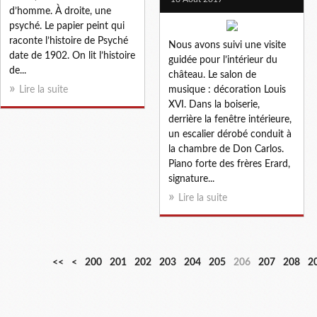
d’homme. À droite, une
psyché. Le papier peint qui
raconte l’histoire de Psyché
Nous avons suivi une visite
date de 1902. On lit l’histoire
guidée pour l’intérieur du
de...
château. Le salon de
Lire la suite
musique : décoration Louis
XVI. Dans la boiserie,
derrière la fenêtre intérieure,
un escalier dérobé conduit à
la chambre de Don Carlos.
Piano forte des frères Erard,
signature...
Lire la suite
<<
<
200
201
202
203
204
205
206
207
208
2