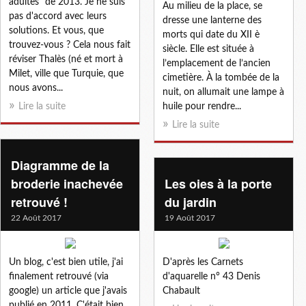
adultes" de 2013. Je ne suis
Au milieu de la place, se
pas d'accord avec leurs
dresse une lanterne des
solutions. Et vous, que
morts qui date du XII è
trouvez-vous ? Cela nous fait
siècle. Elle est située à
réviser Thalès (né et mort à
l’emplacement de l’ancien
Milet, ville que Turquie, que
cimetière. À la tombée de la
nous avons...
nuit, on allumait une lampe à
Lire la suite
huile pour rendre...
Lire la suite
Diagramme de la
broderie inachevée
Les oies à la porte
retrouvé !
du jardin
22 Août 2017
19 Août 2017
Un blog, c'est bien utile, j'ai
D'après les Carnets
finalement retrouvé (via
d'aquarelle n° 43 Denis
google) un article que j'avais
Chabault
publié en 2011. C'était bien