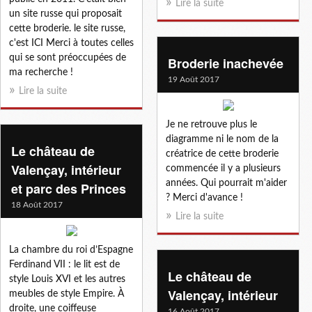
Lire la suite
un site russe qui proposait
cette broderie. le site russe,
c'est ICI Merci à toutes celles
qui se sont préoccupées de
Broderie inachevée
ma recherche !
19 Août 2017
Lire la suite
Je ne retrouve plus le
diagramme ni le nom de la
Le château de
créatrice de cette broderie
Valençay, intérieur
commencée il y a plusieurs
années. Qui pourrait m'aider
et parc des Princes
? Merci d'avance !
18 Août 2017
Lire la suite
La chambre du roi d’Espagne
Ferdinand VII : le lit est de
Le château de
style Louis XVI et les autres
Valençay, intérieur
meubles de style Empire. À
droite, une coiffeuse
16 Août 2017