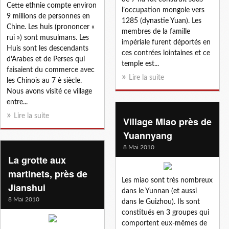
Cette ethnie compte environ
l’occupation mongole vers
9 millions de personnes en
1285 (dynastie Yuan). Les
Chine. Les huis (prononcer «
membres de la famille
rui ») sont musulmans. Les
impériale furent déportés en
Huis sont les descendants
ces contrées lointaines et ce
d’Arabes et de Perses qui
temple est...
faisaient du commerce avec
Lire la suite
les Chinois au 7 è siècle.
Nous avons visité ce village
entre...
Lire la suite
Village Miao près de
Yuannyang
8 Mai 2010
La grotte aux
martinets, près de
Les miao sont très nombreux
Jianshui
dans le Yunnan (et aussi
8 Mai 2010
dans le Guizhou). Ils sont
constitués en 3 groupes qui
comportent eux-mêmes de