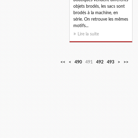
objets brodés, les sacs sont
brodés à la machine, en
série. On retrouve les mêmes
motifs...
Lire la suite
4
4
4
4
4
4
4
4
4
<<
<
490
491
492
493
>
>>
0
1
2
3
4
5
6
7
8
0
0
0
0
0
0
0
0
0