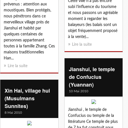
Cette ville n’a pas encore
prévenus : attention aux
subi l’influence du tourisme
moustiques. Bien protégés,
et nous passons un agréable
nous pénétrons dans ce
moment à regarder les
merveilleux village près de
balayeurs (les balais sont un
Jianshui et habité par
objet fréquemment proposé
quelques centaines de
à la vente)...
personnes appartenant
Lire la suite
toutes à la famille Zhang. Ces
maisons traditionnelles
Han...
Lire la suite
Jianshui, le temple
de Confucius
(Yuannan)
Xin Hai, village hui
10 Mai 2010
(Musulmans
Sunnites)
Jianshui , le temple de
8 Mai 2010
Confucius ou temple de la
littérature Ce temple de plus
de 7 ha fut construit sous