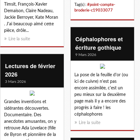
Timsit, François-Xavier
Tag(s) :
#point-compte-
broderie-c19033077
Demaison, Claire Nadeau,
Jackie Berroyer, Kate Moran
. J'ai beaucoup aimé cette
pièce, drôle...
Céphalophores et
Lire la suite
écriture gothique
9 Mars 2026
Lectures de février
2026
La pose de la feuille d'or (ou
ici de cuivre) n'est pas
3 Mars 2026
encore assimilée, c'est un
peu mieux sur la deuxième
page mais il y a encore des
Grandes inventions et
progrès à faire ! les
sidérantes découvertes.
céphalophores
Documentaire. Des
anecdotes amusantes, on y
Lire la suite
retrouve Ada Lovelace (fille
de Byron et pionnière de la