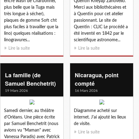
encre wash de Charbonnel,
Quentin Kheyap Zanovello.
plus belle que la Tuga mais
Merci aux bibliothécaires et
très longue à sécher),
à Quentin pour cet atelier
plaques de gomme Soft cht
passionnant. Le site de
plus faciles à travailler que la
Quentin : CLIC Le procédé a
lino) quelques réalisations :
été inventé en 1842 par le
linogravures...
scientifique astronome...
Lire la suite
Lire la suite
La famille (de
Nicaragua, point
Samuel Benchetrit)
compté
19 Mars 2026
16 Mars 2026
Samedi dernier, au théâtre
Diagramme acheté sur
d'Orléans. Une pièce écrite
internet. J'ai ajouté les lieux
par Samuel Benchetrit (nous
de visite.
avions vu "Maman" avec
Lire la suite
Vanessa Paradis) avec Patrick