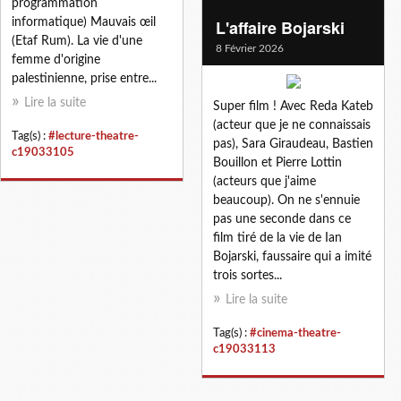
programmation
informatique) Mauvais œil
L'affaire Bojarski
(Etaf Rum). La vie d'une
8 Février 2026
femme d'origine
palestinienne, prise entre...
Lire la suite
Super film ! Avec Reda Kateb
(acteur que je ne connaissais
Tag(s) :
#lecture-theatre-
pas), Sara Giraudeau, Bastien
c19033105
Bouillon et Pierre Lottin
(acteurs que j'aime
beaucoup). On ne s'ennuie
pas une seconde dans ce
film tiré de la vie de Ian
Bojarski, faussaire qui a imité
trois sortes...
Lire la suite
Tag(s) :
#cinema-theatre-
c19033113